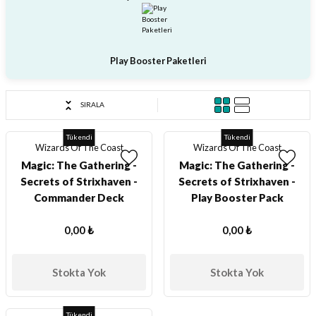
ları
er Kutuları
Play Booster Paketleri
er Paketleri
SIRALA
uları
Tükendi
Tükendi
Wizards Of The Coast
Wizards Of The Coast
etleri
Magic: The Gathering -
Magic: The Gathering -
Secrets of Strixhaven -
Secrets of Strixhaven -
ları
Commander Deck
Play Booster Pack
arı
0,00 ₺
0,00 ₺
Stokta Yok
Stokta Yok
eleri
Tükendi