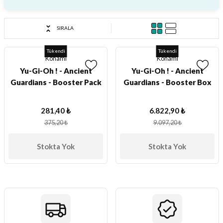
ları
SIRALA
er Kutuları
Tükendi
Tükendi
Konami
Konami
er Paketleri
Yu-Gi-Oh ! - Ancient
Yu-Gi-Oh ! - Ancient
Guardians - Booster Pack
Guardians - Booster Box
uları
etleri
281,40 ₺
6.822,90 ₺
375,20 ₺
9.097,20 ₺
ları
Stokta Yok
Stokta Yok
arı
eleri