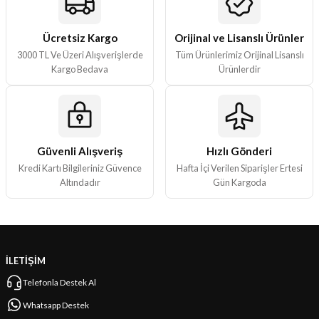
ları
Ücretsiz Kargo
Orijinal ve Lisanslı Ürünler
er Kutuları
3000 TL Ve Üzeri Alışverişlerde
Tüm Ürünlerimiz Orijinal Lisanslı
Kargo Bedava
Ürünlerdir
er Paketleri
uları
Güvenli Alışveriş
Hızlı Gönderi
etleri
Kredi Kartı Bilgileriniz Güvence
Hafta İçi Verilen Siparişler Ertesi
Altındadır
Gün Kargoda
ları
arı
İLETİŞİM
Telefonla Destek Al
eleri
Whatsapp Destek