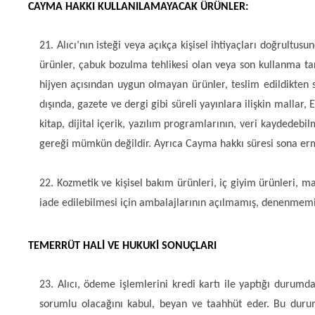
CAYMA HAKKI KULLANILAMAYACAK ÜRÜNLER:
21. Alıcı’nın isteği veya açıkça kişisel ihtiyaçları doğrultu
ürünler, çabuk bozulma tehlikesi olan veya son kullanma tari
hijyen açısından uygun olmayan ürünler, teslim edildikten
dışında, gazete ve dergi gibi süreli yayınlara ilişkin mallar
kitap, dijital içerik, yazılım programlarının, veri kaydedebi
gereği mümkün değildir. Ayrıca Cayma hakkı süresi sona erme
22. Kozmetik ve kişisel bakım ürünleri, iç giyim ürünleri, ma
iade edilebilmesi için ambalajlarının açılmamış, denenmemi
TEMERRÜT HALİ VE HUKUKİ SONUÇLARI
23. Alıcı, ödeme işlemlerini kredi kartı ile yaptığı durumd
sorumlu olacağını kabul, beyan ve taahhüt eder. Bu durumda