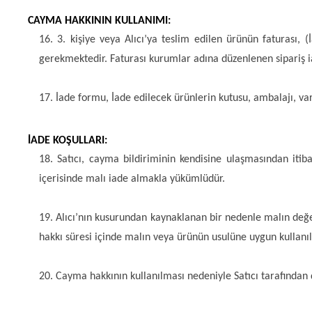
CAYMA HAKKININ KULLANIMI: 
16. 3. kişiye veya Alıcı’ya teslim edilen ürünün faturası,
gerekmektedir. Faturası kurumlar adına düzenlenen sipariş 
17. İade formu, İade edilecek ürünlerin kutusu, ambalajı, var
İADE KOŞULLARI:
18. Satıcı, cayma bildiriminin kendisine ulaşmasından itib
içerisinde malı iade almakla yükümlüdür.
19. Alıcı’nın kusurundan kaynaklanan bir nedenle malın değe
hakkı süresi içinde malın veya ürünün usulüne uygun kullanı
20. Cayma hakkının kullanılması nedeniyle Satıcı tarafından