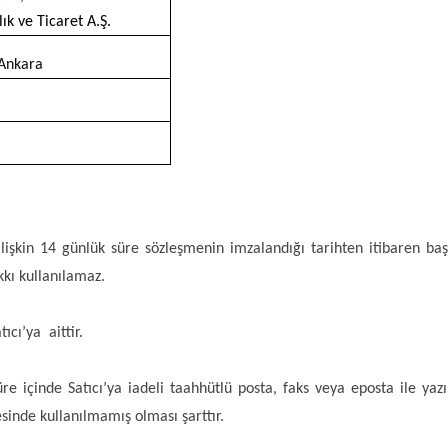
k ve Ticaret A.Ş.
 Ankara
 ilişkin 14 günlük süre sözleşmenin imzalandığı tarihten itibaren ba
kı kullanılamaz.
ı’ya  aittir.
re içinde Satıcı’ya iadeli taahhütlü posta, faks veya eposta ile ya
inde kullanılmamış olması şarttır.