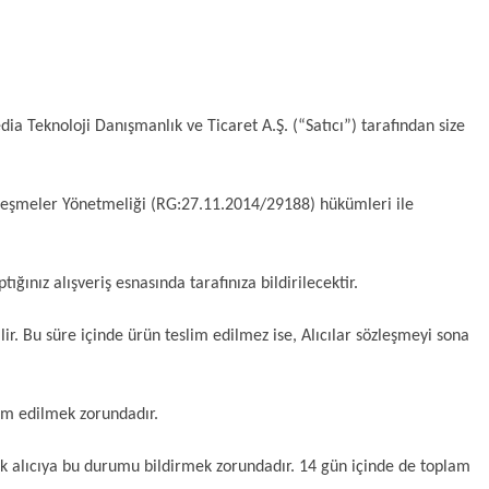
ia Teknoloji Danışmanlık ve Ticaret A.Ş. (“Satıcı”) tarafından size 
Sözleşmeler Yönetmeliği (RG:27.11.2014/29188) hükümleri ile 
ığınız alışveriş esnasında tarafınıza bildirilecektir.
ir. Bu süre içinde ürün teslim edilmez ise, Alıcılar sözleşmeyi sona 
slim edilmek zorundadır.
k alıcıya bu durumu bildirmek zorundadır. 14 gün içinde de toplam 