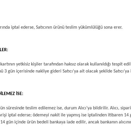
arında iptal ederse, Satıcının ürünü teslim yükümlülüğü sona erer.
LER:
rtının yetkisiz kişiler tarafından haksız olarak kullanıldığı tespit edil
ü 3 gün içerisinde nakliye gideri Satıcı’ya ait olacak şekilde Satıcı’y
LEMEZ İSE:
süresinde teslim edilemez ise, durum Alıcı’ya bildirilir. Alıcı, sipariş
arişi iptal ederse; ödemeyi nakit ile yapmış ise iptalinden itibaren 14
e 14 gün içinde ürün bedeli bankaya iade edilir, ancak bankanın alıcını