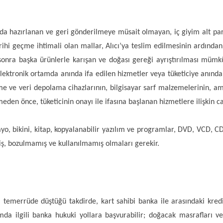
sunda hazırlanan ve geri gönderilmeye müsait olmayan, iç giyim alt par
hi geçme ihtimali olan mallar, Alıcı’ya teslim edilmesinin ardından A
 sonra başka ürünlerle karışan ve doğası gereği ayrıştırılması müm
, Elektronik ortamda anında ifa edilen hizmetler veya tüketiciye anında
lme ve veri depolama cihazlarının, bilgisayar sarf malzemelerinin, am
den önce, tüketicinin onayı ile ifasına başlanan hizmetlere ilişkin 
yo, bikini, kitap, kopyalanabilir yazılım ve programlar, DVD, VCD, CD v
ş, bozulmamış ve kullanılmamış olmaları gerekir.
a temerrüde düştüğü takdirde, kart sahibi banka ile arasındaki kred
 ilgili banka hukuki yollara başvurabilir; doğacak masrafları ve ve