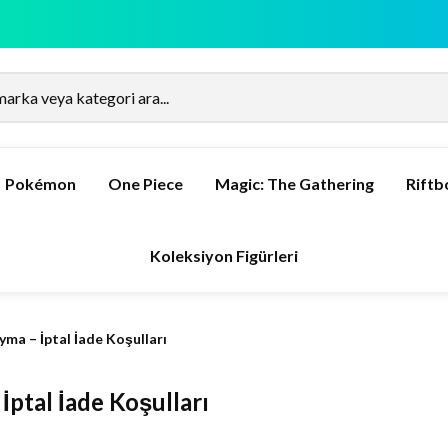
Pokémon
One Piece
Magic: The Gathering
Rift
Koleksiyon Figürleri
yma – İptal İade Koşulları
İptal İade Koşulları