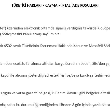
TÜKETİCİ HAKLARI – CAYMA – İPTAL İADE KOŞULLARI
ite”) üzerinden elektronik ortamda sipariş verdiğiniz takdirde Kloudped
Sözleşmesini kabul etmiş sayılırsınız.
li olarak 6502 sayılı Tüketicinin Korunması Hakkında Kanun ve Mesafeli 
an ödenecektir. Tarafınıza ait olan kargo ücretinin bedeli, Site’den yapt
aydı ile alıcının gösterdiği adresteki kişi ve/veya kuruluşa teslim edil
lere uygun ve varsa garanti belgesi, kullanım klavuzu gibi belgelerle te
da, satıcı bu durumu öğrendiğinden itibaren 3 gün içinde yazılı olara