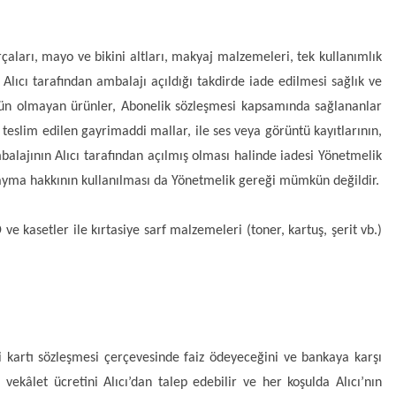
çaları, mayo ve bikini altları, makyaj malzemeleri, tek kullanımlık 
lıcı tarafından ambalajı açıldığı takdirde iade edilmesi sağlık ve 
kün olmayan ürünler, Abonelik sözleşmesi kapsamında sağlananlar 
 teslim edilen gayrimaddi mallar, ile ses veya görüntü kayıtlarının, 
balajının Alıcı tarafından açılmış olması halinde iadesi Yönetmelik 
cayma hakkının kullanılması da Yönetmelik gereği mümkün değildir.
e kasetler ile kırtasiye sarf malzemeleri (toner, kartuş, şerit vb.) 
i kartı sözleşmesi çerçevesinde faiz ödeyeceğini ve bankaya karşı 
kâlet ücretini Alıcı’dan talep edebilir ve her koşulda Alıcı’nın 