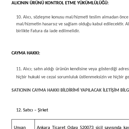
ALICININ ÜRÜNÜ KONTROL ETME YÜKÜMLÜLÜĞÜ:
10. Alıcı, sözleşme konusu mal/hizmeti teslim almadan önce m
mal/hizmetin hasarsız ve sağlam olduğu kabul edilecektir. A
birlikte Fatura da iade edilmelidir.
CAYMA HAKKI:
11. Alıcı; satın aldığı ürünün kendisine veya gösterdiği adrest
hiçbir hukuki ve cezai sorumluluk üstlenmeksizin ve hiçbir 
SATICININ CAYMA HAKKI BİLDİRİMİ YAPILACAK İLETİŞİM BİLGİ
12. Satıcı – Şirket
Unvan
Ankara Ticaret Odası 520073 sicil sayısında kay