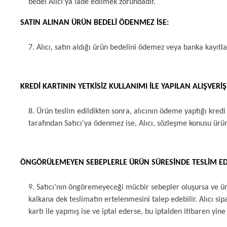
bedel Alıcı’ya iade edilmek zorundadır.
SATIN ALINAN ÜRÜN BEDELİ ÖDENMEZ İSE:
7. Alıcı, satın aldığı ürün bedelini ödemez veya banka kayıtl
KREDİ KARTININ YETKİSİZ KULLANIMI İLE YAPILAN ALIŞVERİŞ
8. Ürün teslim edildikten sonra, alıcının ödeme yaptığı kredi ka
tarafından Satıcı'ya ödenmez ise, Alıcı, sözleşme konusu ürün
ÖNGÖRÜLEMEYEN SEBEPLERLE ÜRÜN SÜRESİNDE TESLİM EDİ
9. Satıcı’nın öngöremeyeceği mücbir sebepler oluşursa ve ürün 
kalkana dek teslimatın ertelenmesini talep edebilir. Alıcı sip
kartı ile yapmış ise ve iptal ederse, bu iptalden itibaren yin