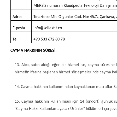
MERSİS numaralı Kloudpedia Teknoloji Danışmanlı
Adres
Tınaztepe Mh. Olgunlar Cad. No: 45/A, 
Çankaya
,
E-posta
info@kollektit.co
Tel
+90 533 672 80 78 
CAYMA HAKKININ SÜRESİ:
13. Alıcı, satın aldığı eğer bir hizmet ise, cayma süresine
hizmetin ifasına başlanan hizmet sözleşmelerinde cayma hak
14. Cayma hakkının kullanımından kaynaklanan masraflar Satıc
15. Cayma hakkının kullanılması için 14 (ondört) günlük sü
"Cayma Hakkı Kullanılamayacak Ürünler" hükümleri çerçeves