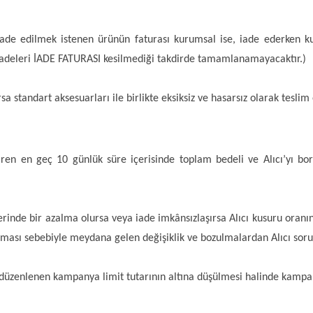
 (İade edilmek istenen ürünün faturası kurumsal ise, iade ederken k
iadeleri İADE FATURASI kesilmediği takdirde tamamlanamayacaktır.)
sa standart aksesuarları ile birlikte eksiksiz ve hasarsız olarak tesli
aren en geç 10 günlük süre içerisinde toplam bedeli ve Alıcı’yı bo
rinde bir azalma olursa veya iade imkânsızlaşırsa Alıcı kusuru oranı
lması sebebiyle meydana gelen değişiklik ve bozulmalardan Alıcı sorum
 düzenlenen kampanya limit tutarının altına düşülmesi halinde kampan