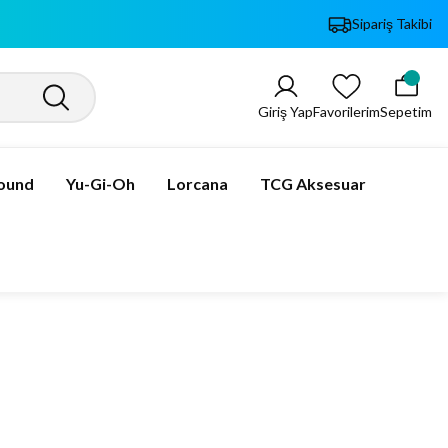
Sipariş Takibi
Giriş Yap
Favorilerim
Sepetim
bound
Yu-Gi-Oh
Lorcana
TCG Aksesuar