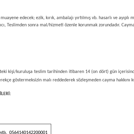
uayene edecek; ezik, kırık, ambalajı yırtılmış vb. hasarlı ve ayıplı m
lıcı, Teslimden sonra mal/hizmeti özenle korunmak zorundadır. Cayma
eki kişi/kuruluşa teslim tarihinden itibaren 14 (on dört) gün içerisinde
gerekçe göstermeksizin malı reddederek sözleşmeden cayma hakkını kul
LERİ:
ıtlı, 0564140142200001  