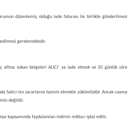
urumun düzenlemiş olduğu iade faturası ile birlikte gönderilmesi 
m edilmesi gerekmektedir.
rç altına sokan belgeleri ALICI’ ya iade etmek ve 20 günlük süre 
nda Satıcı’nın zararlarını tazmin etmekle yükümlüdür. Ancak cayma 
lu değildir. 
ya kapsamında faydalanılan indirim miktarı iptal edilir.