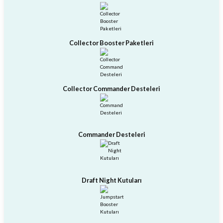
ları
er Kutuları
Collector Booster Paketleri
er Paketleri
uları
Collector Commander Desteleri
etleri
ları
Commander Desteleri
arı
Draft Night Kutuları
eleri