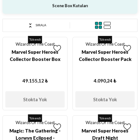
Scene Box Kutuları
SIRALA
Tükendi
Tükendi
Wizards Of The Coast
Wizards Of The Coast
Marvel Super Heroes
Marvel Super Heroes
Collector Booster Box
Collector Booster Pack
49.155,12 ₺
4.090,24 ₺
Stokta Yok
Stokta Yok
Tükendi
Tükendi
Wizards Of The Coast
Wizards Of The Coast
Magic: The Gathering -
Marvel Super Heroes
Lorwyn Eclipsed -
Draft Night