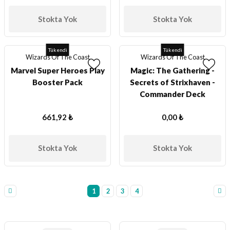
Stokta Yok
Stokta Yok
Tükendi
Tükendi
Wizards Of The Coast
Wizards Of The Coast
Marvel Super Heroes Play
Magic: The Gathering -
Booster Pack
Secrets of Strixhaven -
Commander Deck
661,92 ₺
0,00 ₺
Stokta Yok
Stokta Yok
1
2
3
4