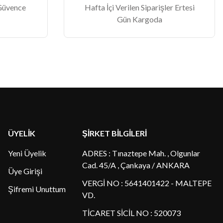
 Güvence
Hafta İçi Verilen Siparişler Ertesi
Gün Kargoda
ÜYELİK
ŞİRKET BİLGİLERİ
Yeni Üyelik
ADRES : Tınaztepe Mah. , Olgunlar
Cad. 45/A , Çankaya / ANKARA
Üye Girişi
VERGİ NO : 5641401422 - MALTEPE
Şifremi Unuttum
VD.
TİCARET SİCİL NO : 520073