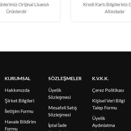
lerimiz Orijinal Lisanslı
Kredi Kartı Bilgileriniz
Ürünlerdir
Altındadır
KURUMSAL
SÖZLEŞMELER
K.V.K.K.
Hakkımızda
Üyelik
Çerez Politikası
Sözleşmesi
Şirket Bilgileri
Kişisel Veri Bilgi
Mesafeli Satış
Talep Formu
İletişim Formu
Sözleşmesi
Üyelik
Havale Bildirim
İptal İade
Aydınlatma
Formu