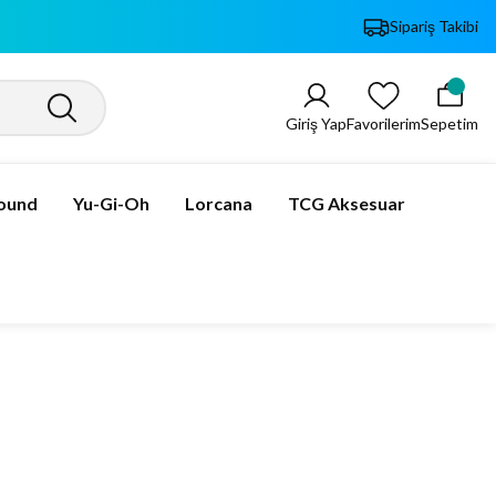
Sipariş Takibi
Giriş Yap
Favorilerim
Sepetim
bound
Yu-Gi-Oh
Lorcana
TCG Aksesuar