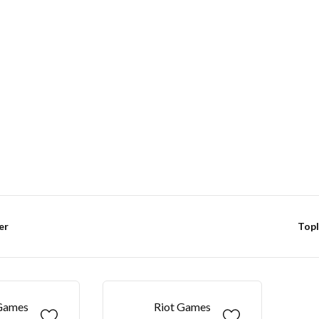
Başlangıç Desteleri
er
Topl
Games
Riot Games