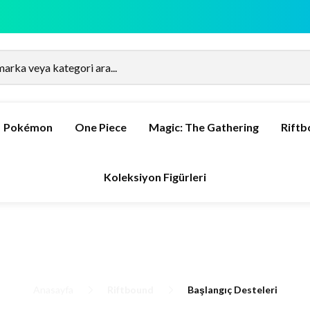
Pokémon
One Piece
Magic: The Gathering
Rift
Koleksiyon Figürleri
Anasayfa
Riftbound
Başlangıç Desteleri