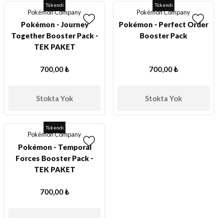
Tükendi
Tükendi
ları
Pokémon Company
Pokémon Company
Pokémon - Journey
Pokémon - Perfect Order
Together Booster Pack -
Booster Pack
er Kutuları
TEK PAKET
er Paketleri
700,00 ₺
700,00 ₺
uları
Stokta Yok
Stokta Yok
etleri
Tükendi
ları
Pokémon Company
Pokémon - Temporal
arı
Forces Booster Pack -
TEK PAKET
700,00 ₺
eleri