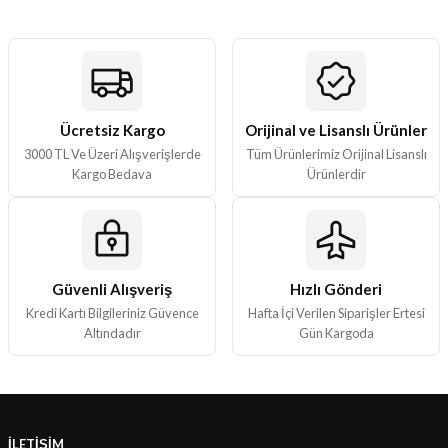
ları
er Kutuları
er Paketleri
Ücretsiz Kargo
Orijinal ve Lisanslı Ürünler
3000 TL Ve Üzeri Alışverişlerde
Tüm Ürünlerimiz Orijinal Lisanslı
uları
Kargo Bedava
Ürünlerdir
etleri
ları
Güvenli Alışveriş
Hızlı Gönderi
Kredi Kartı Bilgileriniz Güvence
Hafta İçi Verilen Siparişler Ertesi
arı
Altındadır
Gün Kargoda
eleri
İLETİŞİM