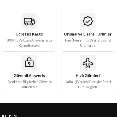
ları
er Kutuları
er Paketleri
Ücretsiz Kargo
Orijinal ve Lisanslı Ürünler
3000 TL Ve Üzeri Alışverişlerde
Tüm Ürünlerimiz Orijinal Lisanslı
uları
Kargo Bedava
Ürünlerdir
etleri
ları
Güvenli Alışveriş
Hızlı Gönderi
Kredi Kartı Bilgileriniz Güvence
Hafta İçi Verilen Siparişler Ertesi
arı
Altındadır
Gün Kargoda
eleri
İLETİŞİM