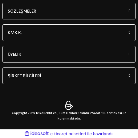
SÖZLEŞMELER
K.V.K.K.
ÜYELİK
ŞİRKET BİLGİLERİ
Copyright 2025 © kollektit.co , Tüm Hakları Saklıdır. 256bit SSL sertifikası ile
korunmaktadır.
ideasoft
ile
e-
hazırlandı.