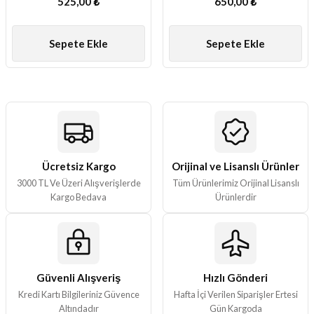
525,00 ₺
650,00 ₺
ları
Sepete Ekle
Sepete Ekle
er Kutuları
er Paketleri
uları
etleri
Ücretsiz Kargo
Orijinal ve Lisanslı Ürünler
3000 TL Ve Üzeri Alışverişlerde
Tüm Ürünlerimiz Orijinal Lisanslı
ları
Kargo Bedava
Ürünlerdir
arı
Güvenli Alışveriş
Hızlı Gönderi
eleri
Kredi Kartı Bilgileriniz Güvence
Hafta İçi Verilen Siparişler Ertesi
Altındadır
Gün Kargoda