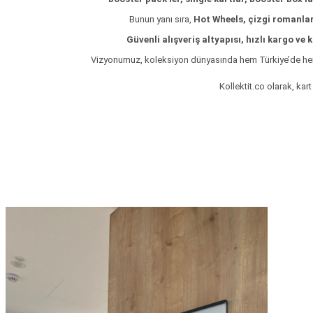
ları
Bunun yanı sıra,
Hot Wheels, çizgi romanlar
Güvenli alışveriş altyapısı, hızlı kargo ve
er Kutuları
Vizyonumuz, koleksiyon dünyasında hem Türkiye’de hem de 
er Paketleri
Kollektit.co olarak, kar
uları
etleri
ları
arı
eleri