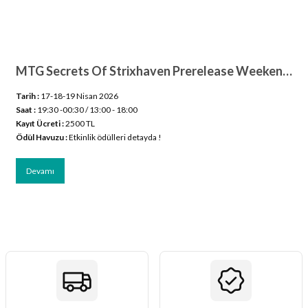
ları
er Kutuları
MTG Secrets Of Strixhaven Prerelease Weekend ( 17-18-19 Nisan )
er Paketleri
Tarih :
17-18-19 Nisan 2026
Saat :
19:30 -00:30 / 13:00 - 18:00
uları
Kayıt Ücreti :
2500 TL
Ödül Havuzu :
Etkinlik ödülleri detayda !
etleri
Devamı
ları
arı
eleri