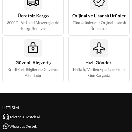
ları
Ücretsiz Kargo
Orijinal ve Lisanslı Ürünler
er Kutuları
3000 TL Ve Üzeri Alışverişlerde
Tüm Ürünlerimiz Orijinal Lisanslı
Kargo Bedava
Ürünlerdir
er Paketleri
uları
Güvenli Alışveriş
Hızlı Gönderi
etleri
Kredi Kartı Bilgileriniz Güvence
Hafta İçi Verilen Siparişler Ertesi
Altındadır
Gün Kargoda
ları
arı
İLETİŞİM
Telefonla Destek Al
eleri
Whatsapp Destek