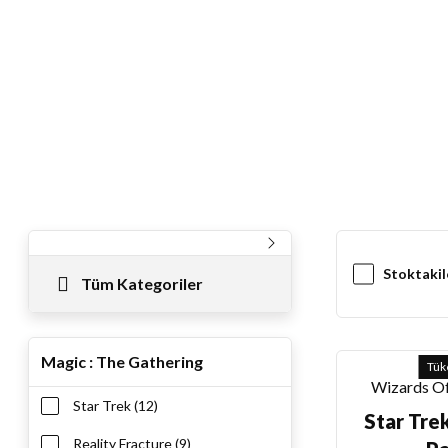
Stoktakil
Tüm Kategoriler
Magic : The Gathering
Tük
Wizards Of
Star Trek (12)
Star Tre
Reality Fracture (9)