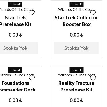
Tükendi
Tükendi
izards Of The Coast
Wizards Of The Coast
Star Trek
Star Trek Collector
Prerelease Kit
Booster Box
0,00 ₺
0,00 ₺
Stokta Yok
Stokta Yok
Tükendi
Tükendi
izards Of The Coast
Wizards Of The Coast
Foundations
Reality Fracture
ommander Deck
Prerelease Kit
0,00 ₺
0,00 ₺