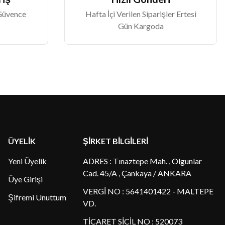
 Güvence
Hafta İçi Verilen Siparişler Ertesi
Gün Kargoda
ÜYELİK
ŞİRKET BİLGİLERİ
Yeni Üyelik
ADRES : Tınaztepe Mah. , Olgunlar
Cad. 45/A , Çankaya / ANKARA
Üye Girişi
VERGİ NO : 5641401422 - MALTEPE
Şifremi Unuttum
VD.
TİCARET SİCİL NO : 520073