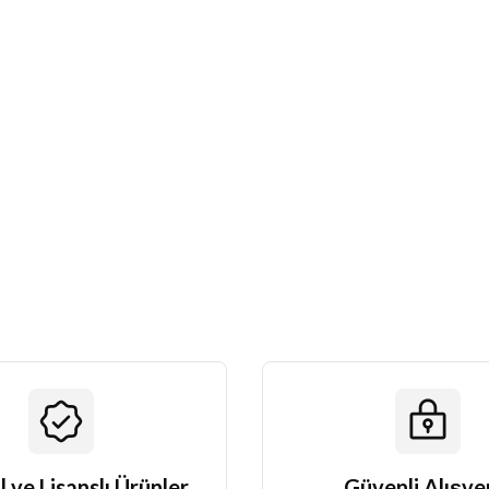
l ve Lisanslı Ürünler
Güvenli Alışve