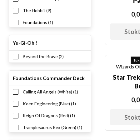
Pa
The Hobbit (9)
0,0
Foundations (1)
Stokt
Yu-Gi-Oh !
Beyond the Brave (2)
Tük
Wizards Of
Star Trek
Foundations Commander Deck
B
Calling All Angels (White) (1)
0,0
Keen Engineering (Blue) (1)
Reign Of Dragons (Red) (1)
Stokt
Tramplesaurus Rex (Green) (1)
Wretched Ranks (Black) (1)