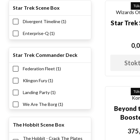
Tük
Star Trek Scene Box
Wizards Of
Divergent Timeline (1)
Star Trek
Enterprise-Q (1)
0,0
Star Trek Commander Deck
Stokt
Federation Fleet (1)
Klingon Fury (1)
Tük
Landing Party (1)
Kon
We Are The Borg (1)
Beyond t
Booste
The Hobbit Scene Box
375,
The Hobbit - Crack The Plates