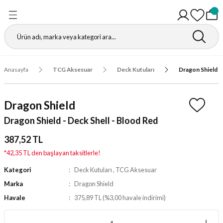
Geri Dön
Geri Dön
Geri Dön
Geri Dön
Geri Dön
Geri Dön
Geri Dön
Geri Dön
Gathering
r
igürleri
leri
leri
ri
leri
leri
fı
Anasayfa
TCG Aksesuar
Deck Kutuları
Dragon Shield -
ı
r Kutuları
ı
ı
ı
t Koruyucu
Dragon Shield
ı
ri
r Paketleri
leri
ri
ri
Matı
Dragon Shield - Deck Shell - Blood Red
ri
ander Desteleri
Kutular
387,52 TL
*42,35 TL den başlayan taksitlerle!
teleri
Kategori
Deck Kutuları
,
TCG Aksesuar
Marka
Dragon Shield
tuları
Havale
375,89 TL (%3,00 havale indirimi)
Kutular
ketleri