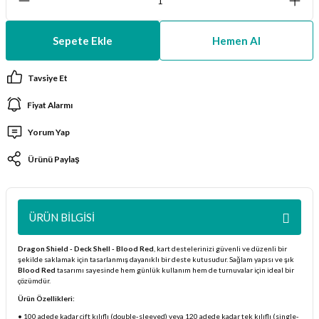
ları
Sepete Ekle
Hemen Al
er Kutuları
Tavsiye Et
er Paketleri
Fiyat Alarmı
uları
Yorum Yap
etleri
Ürünü Paylaş
ları
ÜRÜN BILGISI
arı
Dragon Shield - Deck Shell - Blood Red
, kart destelerinizi güvenli ve düzenli bir
şekilde saklamak için tasarlanmış dayanıklı bir deste kutusudur. Sağlam yapısı ve şık
Blood Red
tasarımı sayesinde hem günlük kullanım hem de turnuvalar için ideal bir
çözümdür.
eleri
Ürün Özellikleri:
• 100 adede kadar çift kılıflı (double-sleeved) veya 120 adede kadar tek kılıflı (single-