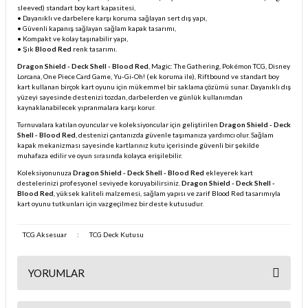
sleeved) standart boy kart kapasitesi,
• Dayanıklı ve darbelere karşı koruma sağlayan sert dış yapı,
• Güvenli kapanış sağlayan sağlam kapak tasarımı,
• Kompakt ve kolay taşınabilir yapı,
• Şık
Blood Red
renk tasarımı.
Dragon Shield - Deck Shell - Blood Red
, Magic: The Gathering, Pokémon TCG, Disney
Lorcana, One Piece Card Game, Yu-Gi-Oh! (ek koruma ile), Riftbound ve standart boy
kart kullanan birçok kart oyunu için mükemmel bir saklama çözümü sunar. Dayanıklı dış
yüzeyi sayesinde destenizi tozdan, darbelerden ve günlük kullanımdan
kaynaklanabilecek yıpranmalara karşı korur.
Turnuvalara katılan oyuncular ve koleksiyoncular için geliştirilen
Dragon Shield - Deck
Shell - Blood Red
, destenizi çantanızda güvenle taşımanıza yardımcı olur. Sağlam
kapak mekanizması sayesinde kartlarınız kutu içerisinde güvenli bir şekilde
muhafaza edilir ve oyun sırasında kolayca erişilebilir.
Koleksiyonunuza
Dragon Shield - Deck Shell - Blood Red
ekleyerek kart
destelerinizi profesyonel seviyede koruyabilirsiniz.
Dragon Shield - Deck Shell -
Blood Red
, yüksek kaliteli malzemesi, sağlam yapısı ve zarif Blood Red tasarımıyla
kart oyunu tutkunları için vazgeçilmez bir deste kutusudur.
TCG Aksesuar
:
TCG Deck Kutusu
YORUMLAR