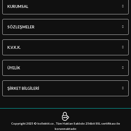
KURUMSAL
SÖZLEŞMELER
K.V.K.K.
ÜYELİK
ŞİRKET BİLGİLERİ
Copyright 2025 © kollektit.co , Tüm Hakları Saklıdır. 256bit SSL sertifikası ile
korunmaktadır.