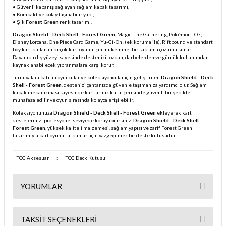
• Güvenli kapanış sağlayan sağlam kapak tasarımı,
• Kompakt ve kolay taşınabilir yapı,
• Şık
Forest Green
renk tasarımı.
Dragon Shield - Deck Shell - Forest Green
, Magic: The Gathering, Pokémon TCG,
Disney Lorcana, One Piece Card Game, Yu-Gi-Oh! (ek koruma ile), Riftbound ve standart
boy kart kullanan birçok kart oyunu için mükemmel bir saklama çözümü sunar.
Dayanıklı dış yüzeyi sayesinde destenizi tozdan, darbelerden ve günlük kullanımdan
kaynaklanabilecek yıpranmalara karşı korur.
Turnuvalara katılan oyuncular ve koleksiyoncular için geliştirilen
Dragon Shield - Deck
Shell - Forest Green
, destenizi çantanızda güvenle taşımanıza yardımcı olur. Sağlam
kapak mekanizması sayesinde kartlarınız kutu içerisinde güvenli bir şekilde
muhafaza edilir ve oyun sırasında kolayca erişilebilir.
Koleksiyonunuza
Dragon Shield - Deck Shell - Forest Green
ekleyerek kart
destelerinizi profesyonel seviyede koruyabilirsiniz.
Dragon Shield - Deck Shell -
Forest Green
, yüksek kaliteli malzemesi, sağlam yapısı ve zarif Forest Green
tasarımıyla kart oyunu tutkunları için vazgeçilmez bir deste kutusudur.
TCG Aksesuar
:
TCG Deck Kutusu
YORUMLAR
TAKSIT SEÇENEKLERI
Bu ürüne ilk yorumu siz yapın!