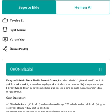
ları
Sepete Ekle
Hemen Al
er Kutuları
Tavsiye Et
Fiyat Alarmı
er Paketleri
Yorum Yap
uları
Ürünü Paylaş
etleri
ları
ÜRÜN BILGISI
arı
Dragon Shield - Deck Shell - Forest Green
, kart destelerinizi güvenli ve düzenli bir
şekilde saklamak için tasarlanmış dayanıklı bir deste kutusudur. Sağlam yapısı ve şık
Forest Green
tasarımı sayesinde hem günlük kullanım hem de turnuvalar için ideal
bir çözümdür.
Ürün Özellikleri:
eleri
• 100 adede kadar çift kılıflı (double-sleeved) veya 120 adede kadar tek kılıflı (single-
sleeved) standart boy kart kapasitesi,
• Dayanıklı ve darbelere karşı koruma sağlayan sert dış yapı,