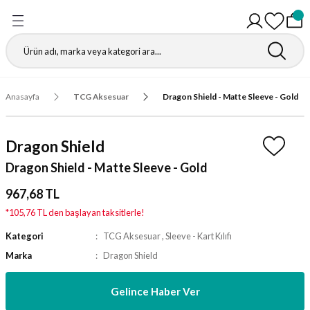
Geri Dön
Geri Dön
Geri Dön
Geri Dön
Geri Dön
Geri Dön
Geri Dön
Geri Dön
Gathering
r
igürleri
leri
leri
ri
leri
leri
fı
Anasayfa
TCG Aksesuar
Dragon Shield - Matte Sleeve - Gold
ı
r Kutuları
ı
ı
ı
t Koruyucu
Dragon Shield
ı
ri
r Paketleri
leri
ri
ri
Matı
Dragon Shield - Matte Sleeve - Gold
ri
ander Desteleri
Kutular
967,68 TL
*105,76 TL den başlayan taksitlerle!
teleri
Kategori
TCG Aksesuar
,
Sleeve - Kart Kılıfı
Marka
Dragon Shield
tuları
Gelince Haber Ver
Kutular
ketleri