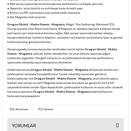
• Mat yüzey sayesinde üstün karıştırma performansı ve düşük yansıma,
• Dayanıklı, uzun ömürlü ve yırtılmaya karşı dirençli yapı,
• Asitsiz ve PVC içermeyen arşiv kalitesinde malzeme,
• Şık Magenta renk tasarımı.
Dragon Shield - Matte Sleeve - Magenta
, Magic: The Gathering, Pokémon TCG,
Disney Lorcana, One Piece Card Game, Riftbound ve standart boy kart kullanan birçok
kart oyunu için mükemmel koruma sağlar. Mat yüzeyi sayesinde kartlar rahatça
karıştırılabilirken, kartların köşeleri, yüzeyleri ve kenarları çizilmelere, toza ve günlük
kullanıma karşı güvenle korunur.
Dünya çapında turnuva oyuncuları tarafından tercih edilen
Dragon Shield - Matte
Sleeve - Magenta
, yüksek kalite standartları ve uzun ömürlü yapısıyla yoğun
kullanıma uygundur. Dengeli tutuş hissi ve profesyonel karıştırma performansı
sayesinde rekabetçi oyun deneyimini destekler.
Koleksiyonunuza
Dragon Shield - Matte Sleeve - Magenta
ekleyerek kartlarınızı
profesyonel seviyede koruyabilirsiniz. Gerek rekabetçi oyuncular gerekse
koleksiyoncular için
Dragon Shield - Matte Sleeve - Magenta
, uzun ömürlü yapısı,
kaliteli mat yüzeyi ve zarif Magenta tasarımıyla öne çıkan en güvenilir kart kılıfı
seçeneklerinden biridir. Eğer dayanıklılık, profesyonel kullanım ve uzun yıllar sürecek
koruma arıyorsanız
Dragon Shield - Matte Sleeve - Magenta
beklentilerinizi
fazlasıyla karşılayacaktır.
TCG Aksesuar
:
TCG Sleeve
YORUMLAR