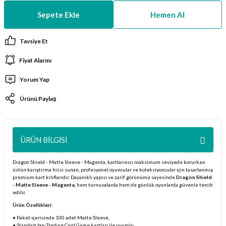
ları
Sepete Ekle
Hemen Al
er Kutuları
Tavsiye Et
Fiyat Alarmı
er Paketleri
Yorum Yap
uları
Ürünü Paylaş
etleri
ları
ÜRÜN BILGISI
arı
Dragon Shield - Matte Sleeve - Magenta, kartlarınızı maksimum seviyede korurken
üstün karıştırma hissi sunan, profesyonel oyuncular ve koleksiyoncular için tasarlanmış
premium kart kılıflarıdır. Dayanıklı yapısı ve zarif görünümü sayesinde
Dragon Shield
- Matte Sleeve - Magenta
, hem turnuvalarda hem de günlük oyunlarda güvenle tercih
edilir.
Ürün Özellikleri:
eleri
• Paket içerisinde 100 adet Matte Sleeve,
• Standart boy Trading Card Game kartları ile uyumlu,