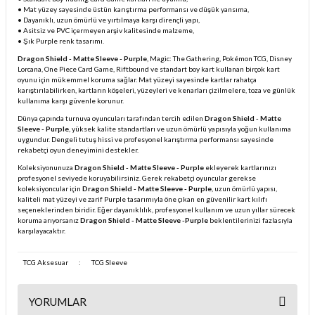
• Mat yüzey sayesinde üstün karıştırma performansı ve düşük yansıma,
• Dayanıklı, uzun ömürlü ve yırtılmaya karşı dirençli yapı,
• Asitsiz ve PVC içermeyen arşiv kalitesinde malzeme,
• Şık Purple renk tasarımı.
Dragon Shield - Matte Sleeve - Purple
, Magic: The Gathering, Pokémon TCG, Disney
Lorcana, One Piece Card Game, Riftbound ve standart boy kart kullanan birçok kart
oyunu için mükemmel koruma sağlar. Mat yüzeyi sayesinde kartlar rahatça
karıştırılabilirken, kartların köşeleri, yüzeyleri ve kenarları çizilmelere, toza ve günlük
kullanıma karşı güvenle korunur.
Dünya çapında turnuva oyuncuları tarafından tercih edilen
Dragon Shield - Matte
Sleeve - Purple
, yüksek kalite standartları ve uzun ömürlü yapısıyla yoğun kullanıma
uygundur. Dengeli tutuş hissi ve profesyonel karıştırma performansı sayesinde
rekabetçi oyun deneyimini destekler.
Koleksiyonunuza
Dragon Shield - Matte Sleeve - Purple
ekleyerek kartlarınızı
profesyonel seviyede koruyabilirsiniz. Gerek rekabetçi oyuncular gerekse
koleksiyoncular için
Dragon Shield - Matte Sleeve - Purple
, uzun ömürlü yapısı,
kaliteli mat yüzeyi ve zarif Purple tasarımıyla öne çıkan en güvenilir kart kılıfı
seçeneklerinden biridir. Eğer dayanıklılık, profesyonel kullanım ve uzun yıllar sürecek
koruma arıyorsanız
Dragon Shield - Matte Sleeve -Purple
beklentilerinizi fazlasıyla
karşılayacaktır.
TCG Aksesuar
:
TCG Sleeve
YORUMLAR