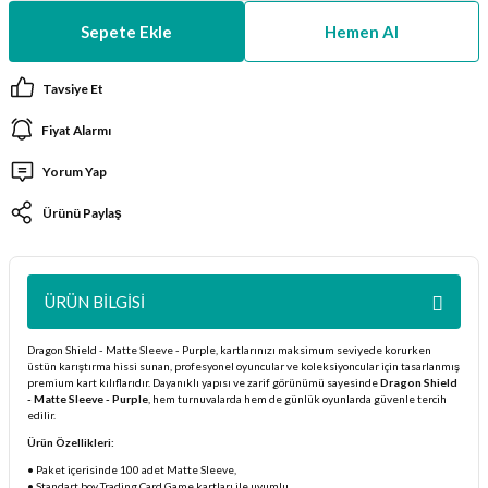
ları
Sepete Ekle
Hemen Al
er Kutuları
Tavsiye Et
Fiyat Alarmı
er Paketleri
Yorum Yap
uları
Ürünü Paylaş
etleri
ları
ÜRÜN BILGISI
arı
Dragon Shield - Matte Sleeve - Purple, kartlarınızı maksimum seviyede korurken
üstün karıştırma hissi sunan, profesyonel oyuncular ve koleksiyoncular için tasarlanmış
premium kart kılıflarıdır. Dayanıklı yapısı ve zarif görünümü sayesinde
Dragon Shield
- Matte Sleeve - Purple
, hem turnuvalarda hem de günlük oyunlarda güvenle tercih
edilir.
Ürün Özellikleri:
eleri
• Paket içerisinde 100 adet Matte Sleeve,
• Standart boy Trading Card Game kartları ile uyumlu,