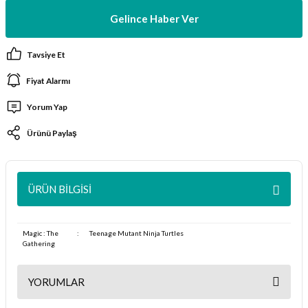
ları
Gelince Haber Ver
er Kutuları
Tavsiye Et
Fiyat Alarmı
er Paketleri
Yorum Yap
uları
Ürünü Paylaş
etleri
ları
ÜRÜN BILGISI
arı
Magic : The
:
Teenage Mutant Ninja Turtles
Gathering
YORUMLAR
eleri