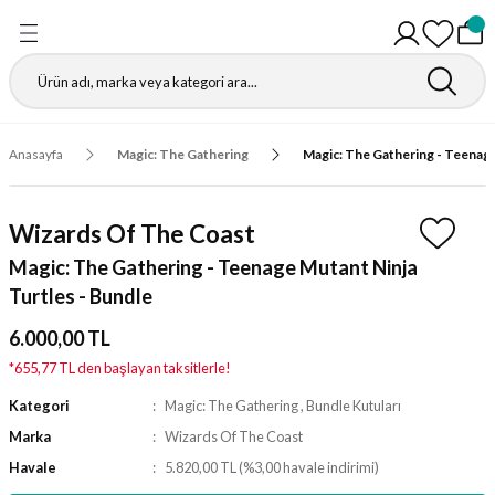
Geri Dön
Geri Dön
Geri Dön
Geri Dön
Geri Dön
Geri Dön
Geri Dön
Geri Dön
Gathering
r
igürleri
leri
leri
ri
leri
leri
fı
Anasayfa
Magic: The Gathering
Magic: The Gathering - Teenage
ı
r Kutuları
ı
ı
ı
t Koruyucu
Wizards Of The Coast
ı
ri
r Paketleri
leri
ri
ri
Matı
Magic: The Gathering - Teenage Mutant Ninja
Turtles - Bundle
ri
ander Desteleri
Kutular
6.000,00 TL
teleri
*655,77 TL den başlayan taksitlerle!
Kategori
Magic: The Gathering
,
Bundle Kutuları
tuları
Marka
Wizards Of The Coast
Kutular
ketleri
Havale
5.820,00 TL (%3,00 havale indirimi)