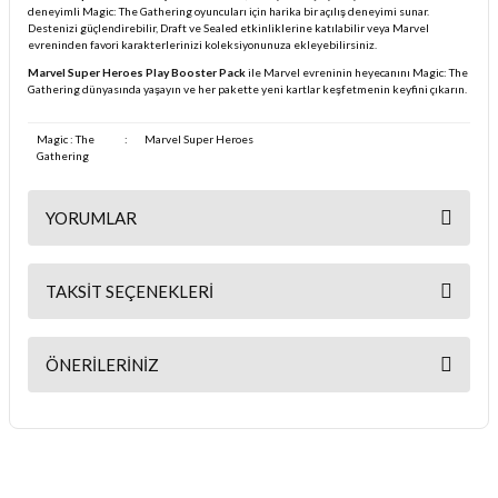
deneyimli Magic: The Gathering oyuncuları için harika bir açılış deneyimi sunar.
Destenizi güçlendirebilir, Draft ve Sealed etkinliklerine katılabilir veya Marvel
evreninden favori karakterlerinizi koleksiyonunuza ekleyebilirsiniz.
Marvel Super Heroes Play Booster Pack
ile Marvel evreninin heyecanını Magic: The
Gathering dünyasında yaşayın ve her pakette yeni kartlar keşfetmenin keyfini çıkarın.
Magic : The
:
Marvel Super Heroes
Gathering
YORUMLAR
TAKSIT SEÇENEKLERI
Bu ürüne ilk yorumu siz yapın!
ÖNERILERINIZ
Yorum Yaz
Bu ürünün fiyat bilgisi, resim, ürün açıklamalarında ve diğer
konularda yetersiz gördüğünüz noktaları öneri formunu kullanarak
tarafımıza iletebilirsiniz.
Görüş ve önerileriniz için teşekkür ederiz.