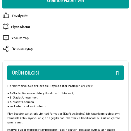
Gelince Haber Ver
ları
Tavsiye Et
er Kutuları
Fiyat Alarmı
er Paketleri
Yorum Yap
Ürünü Paylaş
uları
etleri
ÜRÜN BILGISI
ları
Her bir
Marvel Super Heroes Play Booster Pack
şunları içerir:
arı
• 1–3 adet Rare veya daha yüksek nadirlikte kart,
• 3–5 adet Uncommon,
• 6–9 adet Common,
• ve 1 adet Land kart bulunur.
Play Booster paketleri; Limited formatlar (Draft ve Sealed) için tasarlanmış olup, aynı
zamanda koleksiyoncular için de çeşitli nadir kartlar ve Traditional Foil kartlar içerme
eleri
şansı sunar.
Marvel Super Heroes Play Booster Pack
, hem yeni başlayan oyuncular hem de