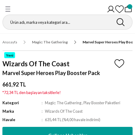
Geri Dön
Geri Dön
Geri Dön
Geri Dön
Geri Dön
Geri Dön
Geri Dön
Geri Dön
Gathering
r
igürleri
leri
leri
ri
leri
leri
fı
Anasayfa
Magic: The Gathering
Marvel Super Heroes Play Boos
ı
r Kutuları
ı
ı
ı
t Koruyucu
Yeni
Wizards Of The Coast
ı
ri
r Paketleri
leri
ri
ri
Matı
Marvel Super Heroes Play Booster Pack
ri
ander Desteleri
Kutular
661,92 TL
*72,34 TL den başlayan taksitlerle!
teleri
Kategori
Magic: The Gathering
,
Play Booster Paketleri
Marka
Wizards Of The Coast
tuları
Havale
635,44 TL (%4,00 havale indirimi)
Kutular
ketleri