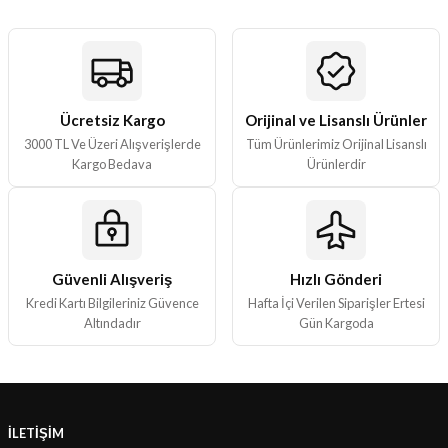
Ürün resmi kalitesiz, bozuk veya görüntülenemiyor.
Ürün açıklamasında eksik bilgiler bulunuyor.
Ürün bilgilerinde hatalar bulunuyor.
Ürün fiyatı diğer sitelerden daha pahalı.
Ücretsiz Kargo
Orijinal ve Lisanslı Ürünler
3000 TL Ve Üzeri Alışverişlerde
Tüm Ürünlerimiz Orijinal Lisanslı
Bu ürüne benzer farklı alternatifler olmalı.
Kargo Bedava
Ürünlerdir
Güvenli Alışveriş
Hızlı Gönderi
Gönder
Kredi Kartı Bilgileriniz Güvence
Hafta İçi Verilen Siparişler Ertesi
Altındadır
Gün Kargoda
İLETİŞİM