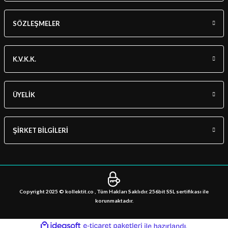
SÖZLEŞMELER
K.V.K.K.
ÜYELİK
ŞİRKET BİLGİLERİ
Copyright 2025 © kollektit.co , Tüm Hakları Saklıdır. 256bit SSL sertifikası ile
korunmaktadır.
ideasoft
ile
e-