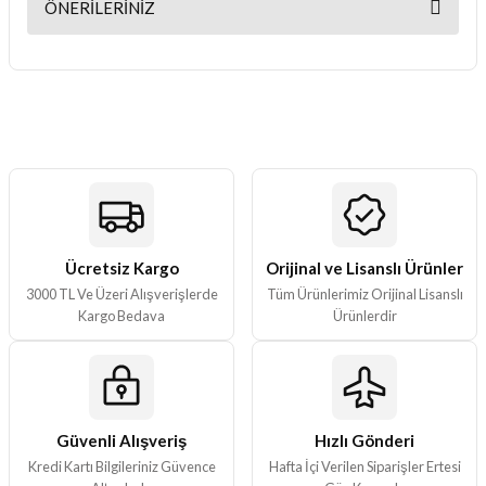
ÖNERILERINIZ
Yorum Yaz
Bu ürünün fiyat bilgisi, resim, ürün açıklamalarında ve diğer
konularda yetersiz gördüğünüz noktaları öneri formunu kullanarak
tarafımıza iletebilirsiniz.
Görüş ve önerileriniz için teşekkür ederiz.
Ürün resmi kalitesiz, bozuk veya görüntülenemiyor.
Ürün açıklamasında eksik bilgiler bulunuyor.
Ürün bilgilerinde hatalar bulunuyor.
Ürün fiyatı diğer sitelerden daha pahalı.
Ücretsiz Kargo
Orijinal ve Lisanslı Ürünler
3000 TL Ve Üzeri Alışverişlerde
Tüm Ürünlerimiz Orijinal Lisanslı
Bu ürüne benzer farklı alternatifler olmalı.
Kargo Bedava
Ürünlerdir
Güvenli Alışveriş
Hızlı Gönderi
Gönder
Kredi Kartı Bilgileriniz Güvence
Hafta İçi Verilen Siparişler Ertesi