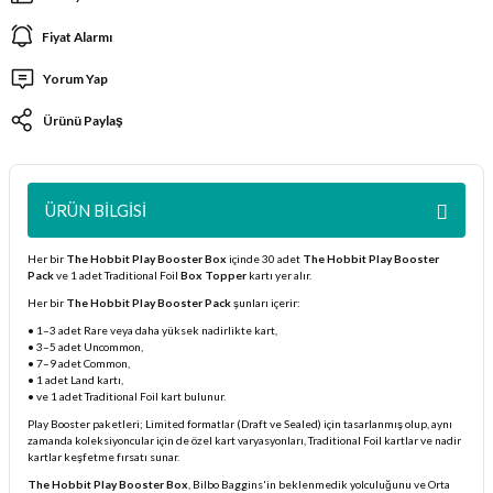
ları
Fiyat Alarmı
Yorum Yap
er Kutuları
Ürünü Paylaş
er Paketleri
uları
ÜRÜN BILGISI
etleri
Her bir
The Hobbit Play Booster Box
içinde 30 adet
The Hobbit Play Booster
Pack
ve 1 adet Traditional Foil
Box Topper
kartı yer alır.
ları
Her bir
The Hobbit Play Booster Pack
şunları içerir:
• 1–3 adet Rare veya daha yüksek nadirlikte kart,
• 3–5 adet Uncommon,
arı
• 7–9 adet Common,
• 1 adet Land kartı,
• ve 1 adet Traditional Foil kart bulunur.
Play Booster paketleri; Limited formatlar (Draft ve Sealed) için tasarlanmış olup, aynı
zamanda koleksiyoncular için de özel kart varyasyonları, Traditional Foil kartlar ve nadir
eleri
kartlar keşfetme fırsatı sunar.
The Hobbit Play Booster Box
, Bilbo Baggins'in beklenmedik yolculuğunu ve Orta