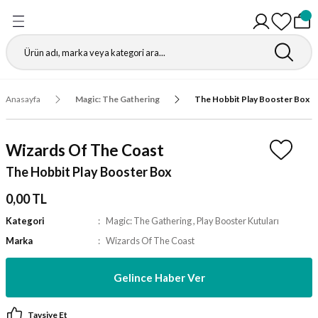
Geri Dön
Geri Dön
Geri Dön
Geri Dön
Geri Dön
Geri Dön
Geri Dön
Geri Dön
Gathering
r
igürleri
leri
leri
ri
leri
leri
fı
Anasayfa
Magic: The Gathering
The Hobbit Play Booster Box
ı
r Kutuları
ı
ı
ı
t Koruyucu
Wizards Of The Coast
ı
ri
r Paketleri
leri
ri
ri
Matı
The Hobbit Play Booster Box
ri
ander Desteleri
Kutular
0,00 TL
Kategori
Magic: The Gathering
,
Play Booster Kutuları
teleri
Marka
Wizards Of The Coast
tuları
Gelince Haber Ver
Kutular
ketleri
Tavsiye Et