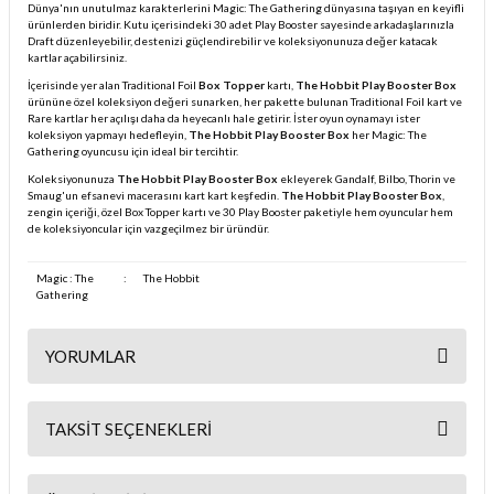
Dünya'nın unutulmaz karakterlerini Magic: The Gathering dünyasına taşıyan en keyifli
ürünlerden biridir. Kutu içerisindeki 30 adet Play Booster sayesinde arkadaşlarınızla
Draft düzenleyebilir, destenizi güçlendirebilir ve koleksiyonunuza değer katacak
kartlar açabilirsiniz.
İçerisinde yer alan Traditional Foil
Box Topper
kartı,
The Hobbit Play Booster Box
ürününe özel koleksiyon değeri sunarken, her pakette bulunan Traditional Foil kart ve
Rare kartlar her açılışı daha da heyecanlı hale getirir. İster oyun oynamayı ister
koleksiyon yapmayı hedefleyin,
The Hobbit Play Booster Box
her Magic: The
Gathering oyuncusu için ideal bir tercihtir.
Koleksiyonunuza
The Hobbit Play Booster Box
ekleyerek Gandalf, Bilbo, Thorin ve
Smaug'un efsanevi macerasını kart kart keşfedin.
The Hobbit Play Booster Box
,
zengin içeriği, özel Box Topper kartı ve 30 Play Booster paketiyle hem oyuncular hem
de koleksiyoncular için vazgeçilmez bir üründür.
Magic : The
:
The Hobbit
Gathering
YORUMLAR
TAKSIT SEÇENEKLERI
Bu ürüne ilk yorumu siz yapın!