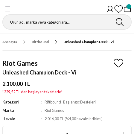
Geri Dön
Geri Dön
Geri Dön
Geri Dön
Geri Dön
Geri Dön
Geri Dön
Geri Dön
Gathering
r
igürleri
leri
leri
ri
leri
leri
fı
Anasayfa
Riftbound
Unleashed Champion Deck - Vi
ı
r Kutuları
ı
ı
ı
t Koruyucu
Riot Games
ı
ri
r Paketleri
leri
ri
ri
Matı
Unleashed Champion Deck - Vi
ri
ander Desteleri
Kutular
2.100,00 TL
*229,52 TL den başlayan taksitlerle!
teleri
Kategori
Riftbound
,
Başlangıç Desteleri
Marka
Riot Games
tuları
Havale
2.016,00 TL (%4,00 havale indirimi)
Kutular
ketleri