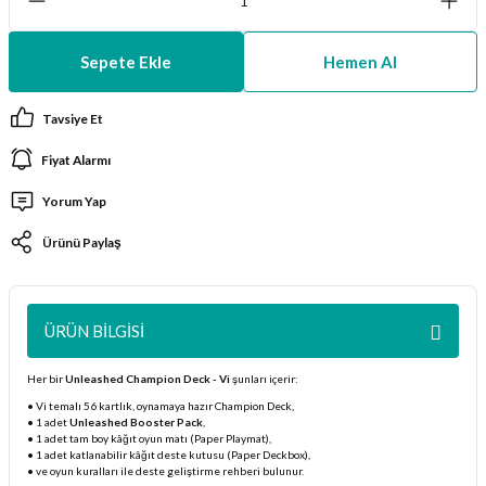
ları
Sepete Ekle
Hemen Al
er Kutuları
Tavsiye Et
er Paketleri
Fiyat Alarmı
uları
Yorum Yap
etleri
Ürünü Paylaş
ları
ÜRÜN BILGISI
arı
Her bir
Unleashed Champion Deck - Vi
şunları içerir:
• Vi temalı 56 kartlık, oynamaya hazır Champion Deck,
• 1 adet
Unleashed Booster Pack
,
• 1 adet tam boy kâğıt oyun matı (Paper Playmat),
eleri
• 1 adet katlanabilir kâğıt deste kutusu (Paper Deckbox),
• ve oyun kuralları ile deste geliştirme rehberi bulunur.