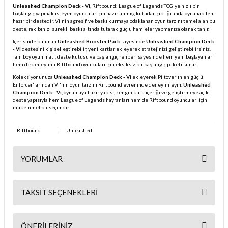
Unleashed Champion Deck - Vi
, Riftbound: League of Legends TCG'ye hızlı bir
başlangıç yapmak isteyen oyuncular için hazırlanmış, kutudan çıktığı anda oynanabilen
hazır bir destedir. Vi'nin agresif ve baskı kurmaya odaklanan oyun tarzını temel alan bu
deste, rakibinizi sürekli baskı altında tutarak güçlü hamleler yapmanıza olanak tanır.
İçerisinde bulunan
Unleashed Booster Pack
sayesinde
Unleashed Champion Deck
- Vi
destesini kişiselleştirebilir, yeni kartlar ekleyerek stratejinizi geliştirebilirsiniz.
Tam boy oyun matı, deste kutusu ve başlangıç rehberi sayesinde hem yeni başlayanlar
hem de deneyimli Riftbound oyuncuları için eksiksiz bir başlangıç paketi sunar.
Koleksiyonunuza
Unleashed Champion Deck - Vi
ekleyerek Piltover'ın en güçlü
Enforcer'larından Vi'nin oyun tarzını Riftbound evreninde deneyimleyin.
Unleashed
Champion Deck - Vi
, oynamaya hazır yapısı, zengin kutu içeriği ve geliştirmeye açık
deste yapısıyla hem League of Legends hayranları hem de Riftbound oyuncuları için
mükemmel bir seçimdir.
Riftbound
:
Unleashed
YORUMLAR
TAKSIT SEÇENEKLERI
Bu ürüne ilk yorumu siz yapın!
ÖNERILERINIZ