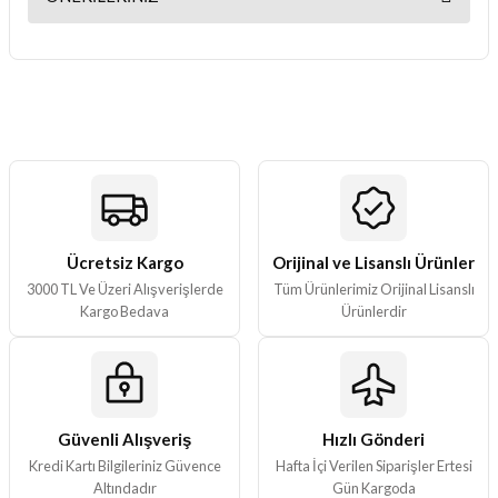
Yorum Yaz
Bu ürünün fiyat bilgisi, resim, ürün açıklamalarında ve diğer
konularda yetersiz gördüğünüz noktaları öneri formunu kullanarak
tarafımıza iletebilirsiniz.
Görüş ve önerileriniz için teşekkür ederiz.
Ürün resmi kalitesiz, bozuk veya görüntülenemiyor.
Ürün açıklamasında eksik bilgiler bulunuyor.
Ürün bilgilerinde hatalar bulunuyor.
Ürün fiyatı diğer sitelerden daha pahalı.
Ücretsiz Kargo
Orijinal ve Lisanslı Ürünler
3000 TL Ve Üzeri Alışverişlerde
Tüm Ürünlerimiz Orijinal Lisanslı
Bu ürüne benzer farklı alternatifler olmalı.
Kargo Bedava
Ürünlerdir
Güvenli Alışveriş
Hızlı Gönderi
Gönder
Kredi Kartı Bilgileriniz Güvence
Hafta İçi Verilen Siparişler Ertesi
Altındadır
Gün Kargoda