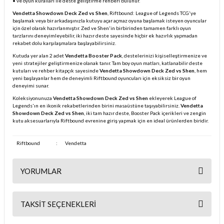
• ve oyun kuralları ile deste geliştirme rehberi bulunur.
Vendetta Showdown Deck Zed vs Shen
, Riftbound: League of Legends TCG'ye
başlamak veya bir arkadaşınızla kutuyu açar açmaz oyuna başlamak isteyen oyuncular
için özel olarak hazırlanmıştır. Zed ve Shen'in birbirinden tamamen farklı oyun
tarzlarını deneyimleyebilir, iki hazır deste sayesinde hiçbir ek hazırlık yapmadan
rekabet dolu karşılaşmalara başlayabilirsiniz.
Kutuda yer alan 2 adet
Vendetta Booster Pack
, destelerinizi kişiselleştirmenize ve
yeni stratejiler geliştirmenize olanak tanır. Tam boy oyun matları, katlanabilir deste
kutuları ve rehber kitapçık sayesinde
Vendetta Showdown Deck Zed vs Shen
, hem
yeni başlayanlar hem de deneyimli Riftbound oyuncuları için eksiksiz bir oyun
deneyimi sunar.
Koleksiyonunuza
Vendetta Showdown Deck Zed vs Shen
ekleyerek League of
Legends'ın en ikonik rekabetlerinden birini masaüstüne taşıyabilirsiniz.
Vendetta
Showdown Deck Zed vs Shen
, iki tam hazır deste, Booster Pack içerikleri ve zengin
kutu aksesuarlarıyla Riftbound evrenine giriş yapmak için en ideal ürünlerden biridir.
Riftbound
:
Vendetta
YORUMLAR
TAKSIT SEÇENEKLERI
Bu ürüne ilk yorumu siz yapın!