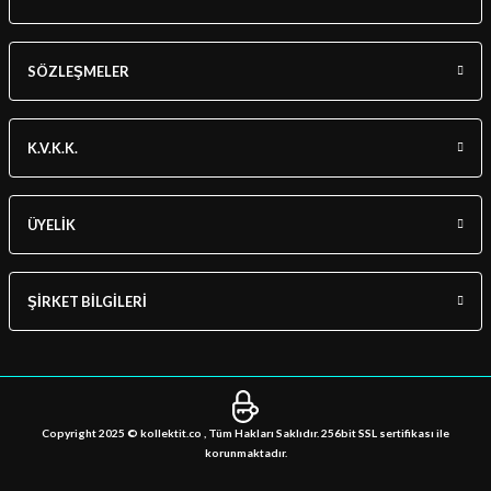
SÖZLEŞMELER
K.V.K.K.
ÜYELİK
ŞİRKET BİLGİLERİ
Copyright 2025 © kollektit.co , Tüm Hakları Saklıdır. 256bit SSL sertifikası ile
korunmaktadır.