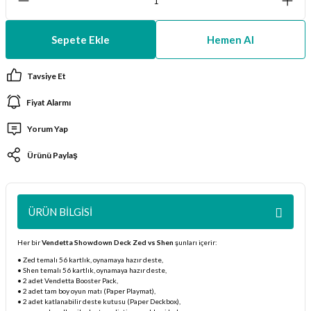
ları
Sepete Ekle
Hemen Al
er Kutuları
Tavsiye Et
er Paketleri
Fiyat Alarmı
uları
Yorum Yap
etleri
Ürünü Paylaş
ları
ÜRÜN BILGISI
arı
Her bir
Vendetta Showdown Deck Zed vs Shen
şunları içerir:
• Zed temalı 56 kartlık, oynamaya hazır deste,
• Shen temalı 56 kartlık, oynamaya hazır deste,
• 2 adet Vendetta Booster Pack,
eleri
• 2 adet tam boy oyun matı (Paper Playmat),
• 2 adet katlanabilir deste kutusu (Paper Deckbox),