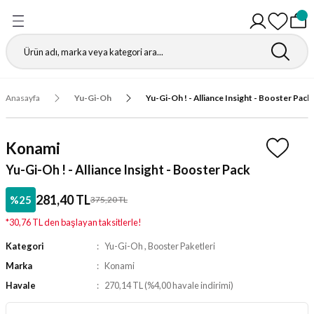
Geri Dön
Geri Dön
Geri Dön
Geri Dön
Geri Dön
Geri Dön
Geri Dön
Geri Dön
Gathering
r
igürleri
leri
leri
ri
leri
leri
fı
Anasayfa
Yu-Gi-Oh
Yu-Gi-Oh ! - Alliance Insight - Booster Pack
ı
r Kutuları
ı
ı
ı
t Koruyucu
Konami
ı
ri
r Paketleri
leri
ri
ri
Matı
Yu-Gi-Oh ! - Alliance Insight - Booster Pack
ri
ander Desteleri
Kutular
281,40 TL
%25
375,20 TL
*30,76 TL den başlayan taksitlerle!
teleri
Kategori
Yu-Gi-Oh
,
Booster Paketleri
tuları
Marka
Konami
Havale
270,14 TL (%4,00 havale indirimi)
Kutular
ketleri