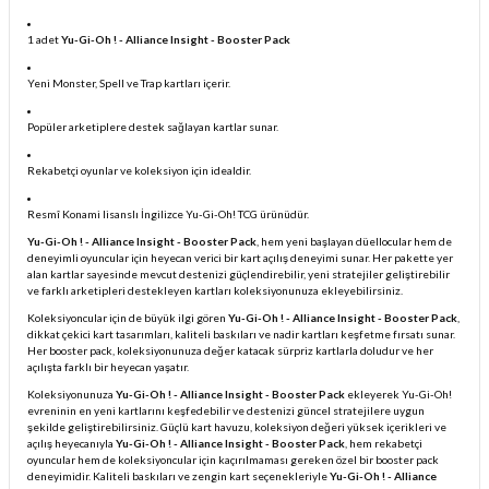
1 adet
Yu-Gi-Oh ! - Alliance Insight - Booster Pack
Yeni Monster, Spell ve Trap kartları içerir.
Popüler arketiplere destek sağlayan kartlar sunar.
Rekabetçi oyunlar ve koleksiyon için idealdir.
Resmî Konami lisanslı İngilizce Yu-Gi-Oh! TCG ürünüdür.
Yu-Gi-Oh ! - Alliance Insight - Booster Pack
, hem yeni başlayan düellocular hem de
deneyimli oyuncular için heyecan verici bir kart açılış deneyimi sunar. Her pakette yer
alan kartlar sayesinde mevcut destenizi güçlendirebilir, yeni stratejiler geliştirebilir
ve farklı arketipleri destekleyen kartları koleksiyonunuza ekleyebilirsiniz.
Koleksiyoncular için de büyük ilgi gören
Yu-Gi-Oh ! - Alliance Insight - Booster Pack
,
dikkat çekici kart tasarımları, kaliteli baskıları ve nadir kartları keşfetme fırsatı sunar.
Her booster pack, koleksiyonunuza değer katacak sürpriz kartlarla doludur ve her
açılışta farklı bir heyecan yaşatır.
Koleksiyonunuza
Yu-Gi-Oh ! - Alliance Insight - Booster Pack
ekleyerek Yu-Gi-Oh!
evreninin en yeni kartlarını keşfedebilir ve destenizi güncel stratejilere uygun
şekilde geliştirebilirsiniz. Güçlü kart havuzu, koleksiyon değeri yüksek içerikleri ve
açılış heyecanıyla
Yu-Gi-Oh ! - Alliance Insight - Booster Pack
, hem rekabetçi
oyuncular hem de koleksiyoncular için kaçırılmaması gereken özel bir booster pack
deneyimidir. Kaliteli baskıları ve zengin kart seçenekleriyle
Yu-Gi-Oh ! - Alliance