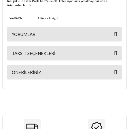
Insight - Booster Pack
, her Yu-Gi-Oh! koleksiyonunda yer almayı hak eden
ürünlerden biridir.
Yu-Gi-Oh !
:
Allience Insight
YORUMLAR
TAKSIT SEÇENEKLERI
Bu ürüne ilk yorumu siz yapın!
ÖNERILERINIZ
Yorum Yaz
Bu ürünün fiyat bilgisi, resim, ürün açıklamalarında ve diğer
konularda yetersiz gördüğünüz noktaları öneri formunu kullanarak
tarafımıza iletebilirsiniz.
Görüş ve önerileriniz için teşekkür ederiz.
Ürün resmi kalitesiz, bozuk veya görüntülenemiyor.
Ürün açıklamasında eksik bilgiler bulunuyor.