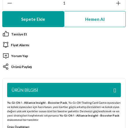
ları
Sepete Ekle
Hemen Al
er Kutuları
Tavsiye Et
er Paketleri
Fiyat Alarmı
uları
Yorum Yap
etleri
Ürünü Paylaş
ları
ÜRÜN BILGISI
arı
Yu-Gi-Oh ! - Alliance Insight - Booster Pack
, Yu-Gi-Oh! Trading Card Game oyuncuları
ve koleksiyoncuları için hazırlanan, yeni kartlar, güçlü arketip destekleri ve koleksiyon
değeri yüksek içerikler sunan özel bir booster pakettir. Destenizi güçlendirmek ve en
yeni stratejileri keşfetmek istiyorsanız
Yu-Gi-Oh ! - Alliance Insight - Booster Pack
eleri
mükemmel bir tercihtir.
Ürün Özellikleri: