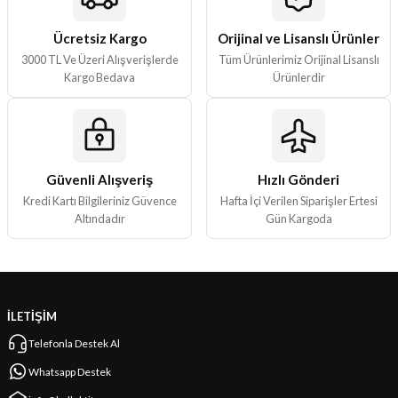
Ürün bilgilerinde hatalar bulunuyor.
Ürün fiyatı diğer sitelerden daha pahalı.
Ücretsiz Kargo
Orijinal ve Lisanslı Ürünler
3000 TL Ve Üzeri Alışverişlerde
Tüm Ürünlerimiz Orijinal Lisanslı
Bu ürüne benzer farklı alternatifler olmalı.
Kargo Bedava
Ürünlerdir
Güvenli Alışveriş
Hızlı Gönderi
Gönder
Kredi Kartı Bilgileriniz Güvence
Hafta İçi Verilen Siparişler Ertesi
Altındadır
Gün Kargoda
İLETİŞİM
Telefonla Destek Al
Whatsapp Destek