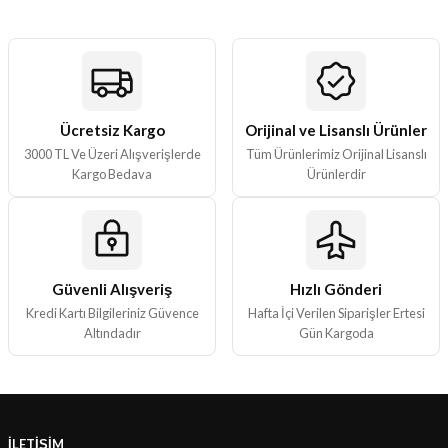
ları
er Kutuları
er Paketleri
Ücretsiz Kargo
Orijinal ve Lisanslı Ürünler
3000 TL Ve Üzeri Alışverişlerde
Tüm Ürünlerimiz Orijinal Lisanslı
uları
Kargo Bedava
Ürünlerdir
etleri
ları
Güvenli Alışveriş
Hızlı Gönderi
Kredi Kartı Bilgileriniz Güvence
Hafta İçi Verilen Siparişler Ertesi
arı
Altındadır
Gün Kargoda
eleri
İLETİŞİM