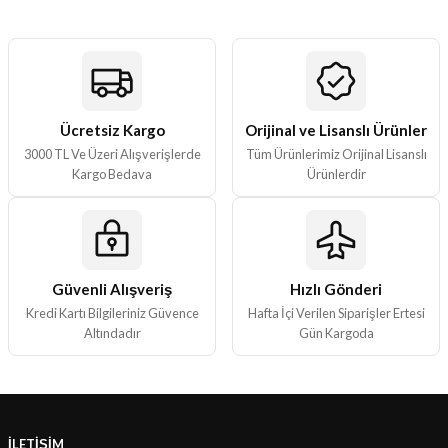
ları
er Kutuları
er Paketleri
Ücretsiz Kargo
Orijinal ve Lisanslı Ürünler
3000 TL Ve Üzeri Alışverişlerde
Tüm Ürünlerimiz Orijinal Lisanslı
uları
Kargo Bedava
Ürünlerdir
etleri
ları
Güvenli Alışveriş
Hızlı Gönderi
Kredi Kartı Bilgileriniz Güvence
Hafta İçi Verilen Siparişler Ertesi
arı
Altındadır
Gün Kargoda
eleri
İLETİŞİM