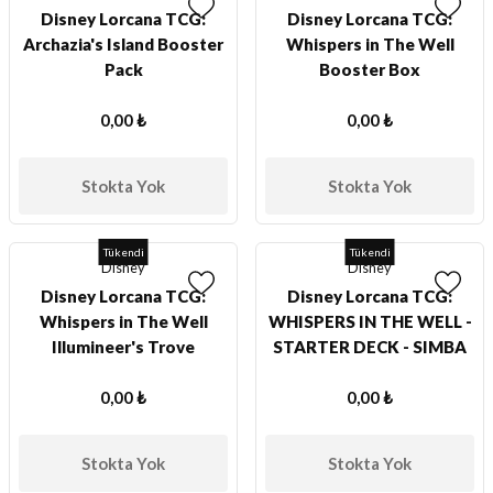
Disney Lorcana TCG:
Disney Lorcana TCG:
ları
Archazia's Island Booster
Whispers in The Well
Pack
Booster Box
er Kutuları
0,00 ₺
0,00 ₺
er Paketleri
Stokta Yok
Stokta Yok
uları
etleri
Tükendi
Tükendi
Disney
Disney
Disney Lorcana TCG:
Disney Lorcana TCG:
ları
Whispers in The Well
WHISPERS IN THE WELL -
Illumineer's Trove
STARTER DECK - SIMBA
arı
AND MEGARA
0,00 ₺
0,00 ₺
eleri
Stokta Yok
Stokta Yok