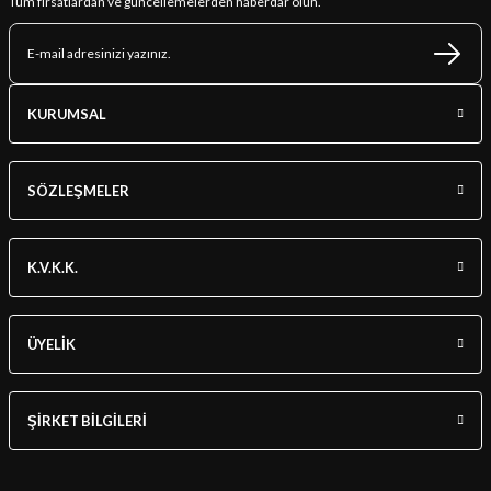
Tüm fırsatlardan ve güncellemelerden haberdar olun.
KURUMSAL
SÖZLEŞMELER
K.V.K.K.
ÜYELİK
ŞİRKET BİLGİLERİ