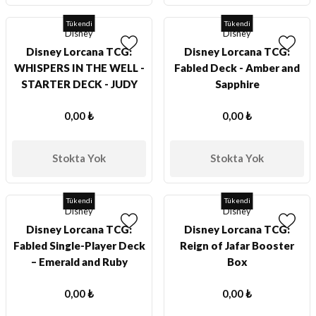
Tükendi
Tükendi
Disney
Disney
Disney Lorcana TCG:
Disney Lorcana TCG:
WHISPERS IN THE WELL -
Fabled Deck - Amber and
STARTER DECK - JUDY
Sapphire
HOPPS AND ROBIN
0,00 ₺
0,00 ₺
HOOD
Stokta Yok
Stokta Yok
Tükendi
Tükendi
Disney
Disney
Disney Lorcana TCG:
Disney Lorcana TCG:
Fabled Single-Player Deck
Reign of Jafar Booster
– Emerald and Ruby
Box
0,00 ₺
0,00 ₺