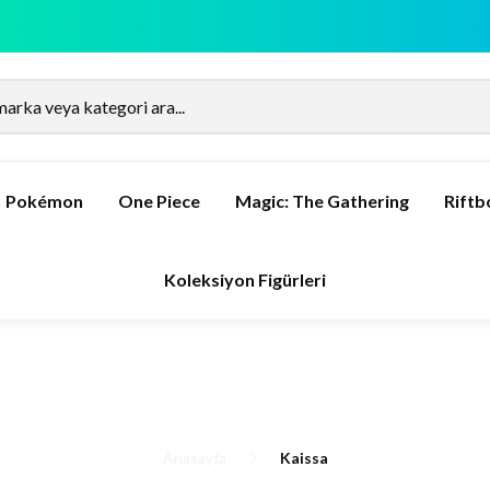
Pokémon
One Piece
Magic: The Gathering
Rift
Koleksiyon Figürleri
Anasayfa
Kaissa