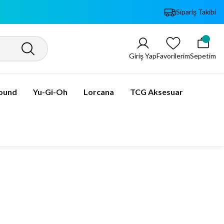
Sipariş Takibi
Giriş Yap
Favorilerim
Sepetim
bound
Yu-Gi-Oh
Lorcana
TCG Aksesuar