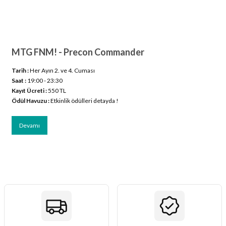
ları
er Kutuları
MTG FNM! - Precon Commander
er Paketleri
Tarih :
Her Ayın 2. ve 4. Cuması
Saat :
19:00 - 23:30
uları
Kayıt Ücreti :
550 TL
Ödül Havuzu :
Etkinlik ödülleri detayda !
etleri
Devamı
ları
arı
eleri