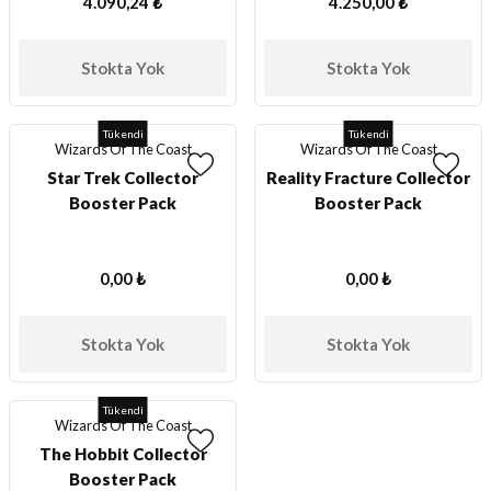
4.090,24 ₺
4.250,00 ₺
ları
Stokta Yok
Stokta Yok
er Kutuları
er Paketleri
Tükendi
Tükendi
Wizards Of The Coast
Wizards Of The Coast
Star Trek Collector
Reality Fracture Collector
uları
Booster Pack
Booster Pack
etleri
0,00 ₺
0,00 ₺
ları
Stokta Yok
Stokta Yok
arı
Tükendi
Wizards Of The Coast
The Hobbit Collector
eleri
Booster Pack