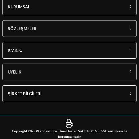
KURUMSAL
SÖZLEŞMELER
K.V.K.K.
ÜYELİK
ŞİRKET BİLGİLERİ
Copyright 2025 © kollektit.co , Tüm Hakları Saklıdır. 256bit SSL sertifikası ile
korunmaktadır.