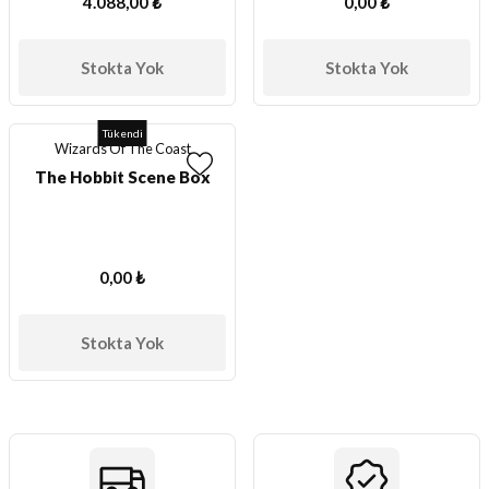
4.088,00 ₺
0,00 ₺
ları
Stokta Yok
Stokta Yok
er Kutuları
er Paketleri
Tükendi
Wizards Of The Coast
The Hobbit Scene Box
uları
etleri
0,00 ₺
ları
Stokta Yok
arı
eleri