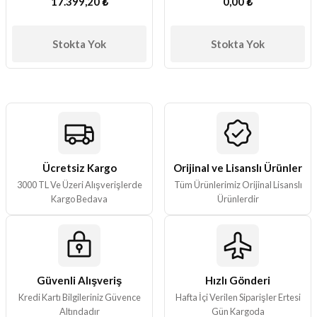
17.399,20 ₺
0,00 ₺
ları
Stokta Yok
Stokta Yok
er Kutuları
er Paketleri
uları
etleri
Ücretsiz Kargo
Orijinal ve Lisanslı Ürünler
3000 TL Ve Üzeri Alışverişlerde
Tüm Ürünlerimiz Orijinal Lisanslı
ları
Kargo Bedava
Ürünlerdir
arı
Güvenli Alışveriş
Hızlı Gönderi
eleri
Kredi Kartı Bilgileriniz Güvence
Hafta İçi Verilen Siparişler Ertesi
Altındadır
Gün Kargoda