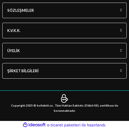
SÖZLEŞMELER
K.V.K.K.
ÜYELİK
ŞİRKET BİLGİLERİ
Copyright 2025 © kollektit.co , Tüm Hakları Saklıdır. 256bit SSL sertifikası ile
korunmaktadır.
ideasoft
ile
e-
hazırlandı.