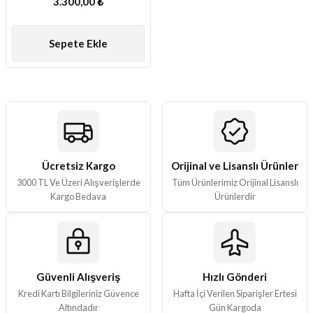
3.300,00 ₺
ları
Sepete Ekle
er Kutuları
er Paketleri
uları
etleri
Ücretsiz Kargo
Orijinal ve Lisanslı Ürünler
3000 TL Ve Üzeri Alışverişlerde
Tüm Ürünlerimiz Orijinal Lisanslı
ları
Kargo Bedava
Ürünlerdir
arı
Güvenli Alışveriş
Hızlı Gönderi
eleri
Kredi Kartı Bilgileriniz Güvence
Hafta İçi Verilen Siparişler Ertesi
Altındadır
Gün Kargoda