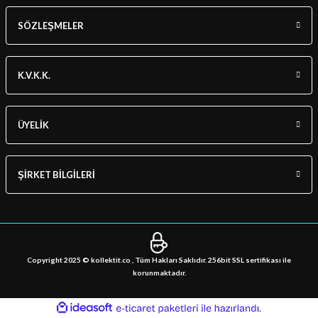
SÖZLEŞMELER
K.V.K.K.
ÜYELİK
ŞİRKET BİLGİLERİ
Copyright 2025 © kollektit.co , Tüm Hakları Saklıdır. 256bit SSL sertifikası ile
korunmaktadır.
ideasoft
ile
e-
hazırlandı.