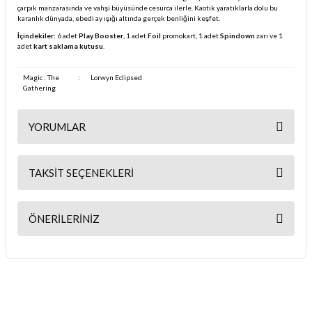
çarpık manzarasında ve vahşi büyüsünde cesurca ilerle. Kaotik yaratıklarla dolu bu
karanlık dünyada, ebedi ay ışığı altında gerçek benliğini keşfet.
İçindekiler:
6 adet
Play Booster
, 1 adet
Foil
promokart, 1 adet
Spindown
zarı ve 1
adet
kart saklama kutusu
.
Magic : The
:
Lorwyn Eclipsed
Gathering
YORUMLAR
TAKSIT SEÇENEKLERI
Bu ürüne ilk yorumu siz yapın!
ÖNERILERINIZ
Yorum Yaz
Bu ürünün fiyat bilgisi, resim, ürün açıklamalarında ve diğer
konularda yetersiz gördüğünüz noktaları öneri formunu kullanarak
tarafımıza iletebilirsiniz.
Görüş ve önerileriniz için teşekkür ederiz.