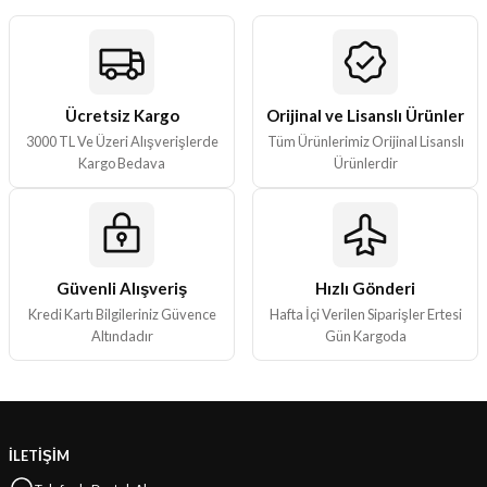
Ürün resmi kalitesiz, bozuk veya görüntülenemiyor.
Ürün açıklamasında eksik bilgiler bulunuyor.
Ürün bilgilerinde hatalar bulunuyor.
Ürün fiyatı diğer sitelerden daha pahalı.
Ücretsiz Kargo
Orijinal ve Lisanslı Ürünler
3000 TL Ve Üzeri Alışverişlerde
Tüm Ürünlerimiz Orijinal Lisanslı
Bu ürüne benzer farklı alternatifler olmalı.
Kargo Bedava
Ürünlerdir
Güvenli Alışveriş
Hızlı Gönderi
Gönder
Kredi Kartı Bilgileriniz Güvence
Hafta İçi Verilen Siparişler Ertesi
Altındadır
Gün Kargoda
İLETİŞİM