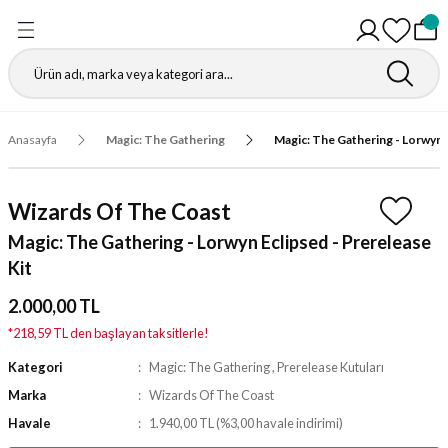
Geri Dön
Geri Dön
Geri Dön
Geri Dön
Geri Dön
Geri Dön
Geri Dön
Geri Dön
Gathering
r
igürleri
leri
leri
ri
leri
leri
fı
Anasayfa
Magic: The Gathering
Magic: The Gathering - Lorwyn E
ı
r Kutuları
ı
ı
ı
t Koruyucu
Wizards Of The Coast
ı
ri
r Paketleri
leri
ri
ri
Matı
Magic: The Gathering - Lorwyn Eclipsed - Prerelease
Kit
ri
ander Desteleri
Kutular
2.000,00 TL
teleri
*218,59 TL den başlayan taksitlerle!
Kategori
Magic: The Gathering
,
Prerelease Kutuları
tuları
Marka
Wizards Of The Coast
Kutular
ketleri
Havale
1.940,00 TL (%3,00 havale indirimi)