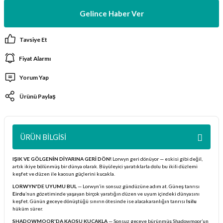
ları
Gelince Haber Ver
er Kutuları
Tavsiye Et
Fiyat Alarmı
er Paketleri
Yorum Yap
uları
Ürünü Paylaş
etleri
ları
ÜRÜN BILGISI
arı
IŞIK VE GÖLGENİN DİYARINA GERİ DÖN!
Lorwyn geri dönüyor — eskisi gibi değil,
artık ikiye bölünmüş bir dünya olarak. Büyüleyici yaratıklarla dolu bu ikili düzlemi
keşfet ve düzen ile kaosun güçlerini kucakla.
LORWYN'DE UYUMU BUL
— Lorwyn’in sonsuz gündüzüne adım at. Güneş tanrısı
Eirdu
’nun gözetiminde yaşayan birçok yaratığın düzen ve uyum içindeki dünyasını
keşfet. Günün geceye dönüştüğü sınırın ötesinde ise alacakaranlığın tanrısı
Isilu
eleri
hüküm sürer.
SHADOWMOOR'DA KAOSU KUCAKLA
— Sonsuz geceye bürünmüş Shadowmoor’un