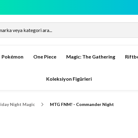
Pokémon
One Piece
Magic: The Gathering
Rift
Koleksiyon Figürleri
iday Night Magic
MTG FNM! - Commander Night