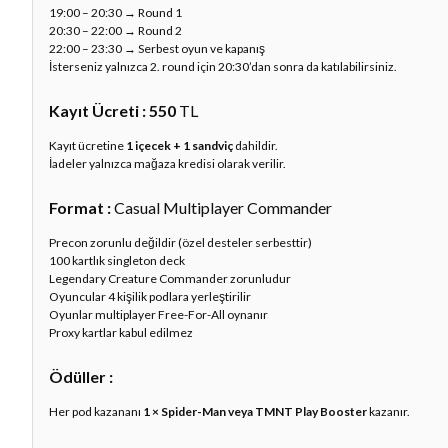
19:00 – 20:30 → Round 1
20:30 – 22:00 → Round 2
22:00 – 23:30 → Serbest oyun ve kapanış
İsterseniz yalnızca 2. round için 20:30’dan sonra da katılabilirsiniz.
Kayıt Ücreti : 550
TL
Kayıt ücretine
1 içecek + 1 sandviç
dahildir.
İadeler yalnızca mağaza kredisi olarak verilir.
Format :
Casual Multiplayer Commander
Precon zorunlu değildir (özel desteler serbesttir)
100 kartlık singleton deck
Legendary Creature Commander zorunludur
Oyuncular 4 kişilik podlara yerleştirilir
Oyunlar multiplayer Free-For-All oynanır
Proxy kartlar kabul edilmez
Ödüller :
Her pod kazananı
1 × Spider-Man veya TMNT Play Booster
kazanır.