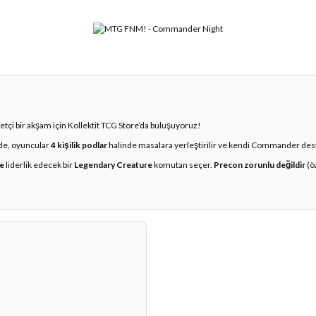
etçi bir akşam için Kollektit TCG Store’da buluşuyoruz!
de, oyuncular
4 kişilik podlar
halinde masalara yerleştirilir ve kendi Commander deste
ne
liderlik edecek bir
Legendary Creature
komutan seçer.
Precon zorunlu değildir
(ö