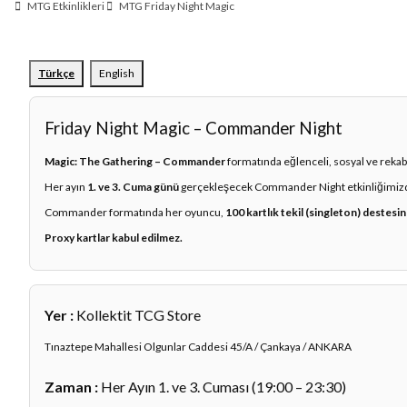
MTG Etkinlikleri
MTG Friday Night Magic
Türkçe
English
Friday Night Magic – Commander Night
Magic: The Gathering – Commander
formatında eğlenceli, sosyal ve rekab
Her ayın
1. ve 3. Cuma günü
gerçekleşecek Commander Night etkinliğimiz
Commander formatında her oyuncu,
100 kartlık tekil (singleton) destesi
Proxy kartlar kabul edilmez.
Yer :
Kollektit TCG Store
Tınaztepe Mahallesi Olgunlar Caddesi 45/A / Çankaya / ANKARA
Zaman :
Her Ayın 1. ve 3. Cuması (19:00 – 23:30)