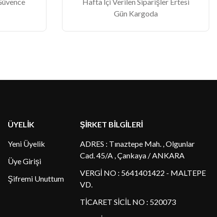
 Güvence
Hafta İçi Verilen Siparişler Ertesi
Gün Kargoda
ÜYELİK
ŞİRKET BİLGİLERİ
Yeni Üyelik
ADRES : Tınaztepe Mah. , Olgunlar
Cad. 45/A , Çankaya / ANKARA
Üye Girişi
VERGİ NO : 5641401422 - MALTEPE
Şifremi Unuttum
VD.
TİCARET SİCİL NO : 520073