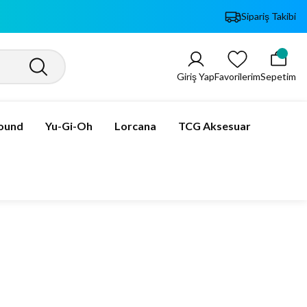
Sipariş Takibi
Giriş Yap
Favorilerim
Sepetim
bound
Yu-Gi-Oh
Lorcana
TCG Aksesuar