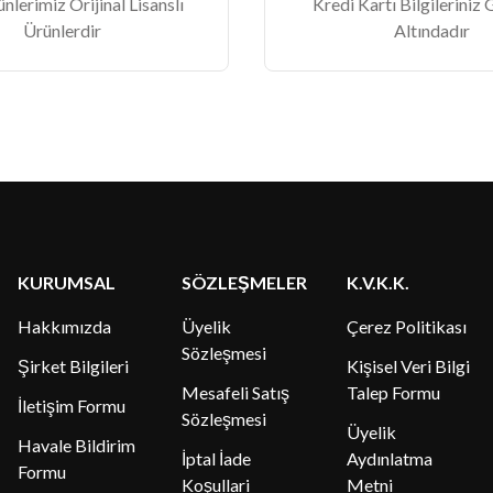
lerimiz Orijinal Lisanslı
Kredi Kartı Bilgileriniz
Ürünlerdir
Altındadır
KURUMSAL
SÖZLEŞMELER
K.V.K.K.
Hakkımızda
Üyelik
Çerez Politikası
Sözleşmesi
Şirket Bilgileri
Kişisel Veri Bilgi
Mesafeli Satış
Talep Formu
İletişim Formu
Sözleşmesi
Üyelik
Havale Bildirim
İptal İade
Aydınlatma
Formu
Koşullari
Metni