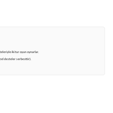
leriyle iki tur oyun oynarlar.
zel desteler serbesttir).