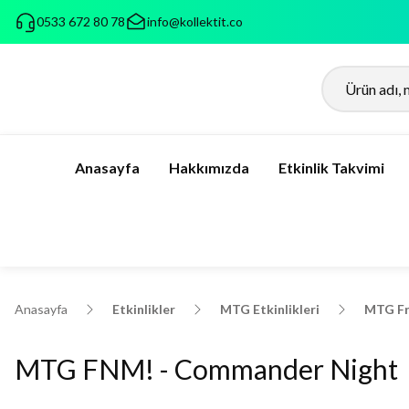
0533 672 80 78
info@kollektit.co
Anasayfa
Hakkımızda
Etkinlik Takvimi
Anasayfa
Etkinlikler
MTG Etkinlikleri
MTG Fr
MTG FNM! - Commander Night