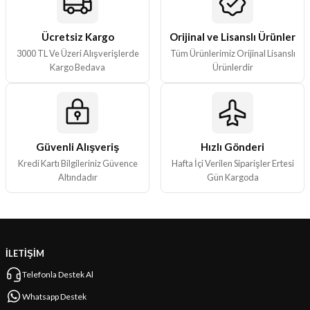
ları
Ücretsiz Kargo
Orijinal ve Lisanslı Ürünler
er Kutuları
3000 TL Ve Üzeri Alışverişlerde
Tüm Ürünlerimiz Orijinal Lisanslı
Kargo Bedava
Ürünlerdir
er Paketleri
uları
Güvenli Alışveriş
Hızlı Gönderi
etleri
Kredi Kartı Bilgileriniz Güvence
Hafta İçi Verilen Siparişler Ertesi
Altındadır
Gün Kargoda
ları
arı
İLETİŞİM
Telefonla Destek Al
eleri
Whatsapp Destek