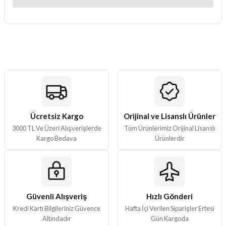
Bu ürünün fiyat bilgisi, resim, ürün açıklamalarında ve diğer
konularda yetersiz gördüğünüz noktaları öneri formunu kullanarak
tarafımıza iletebilirsiniz.
Görüş ve önerileriniz için teşekkür ederiz.
Ürün resmi kalitesiz, bozuk veya görüntülenemiyor.
Ürün açıklamasında eksik bilgiler bulunuyor.
Ürün bilgilerinde hatalar bulunuyor.
Ürün fiyatı diğer sitelerden daha pahalı.
Ücretsiz Kargo
Orijinal ve Lisanslı Ürünler
3000 TL Ve Üzeri Alışverişlerde
Tüm Ürünlerimiz Orijinal Lisanslı
Bu ürüne benzer farklı alternatifler olmalı.
Kargo Bedava
Ürünlerdir
Güvenli Alışveriş
Hızlı Gönderi
Gönder
Kredi Kartı Bilgileriniz Güvence
Hafta İçi Verilen Siparişler Ertesi
Altındadır
Gün Kargoda