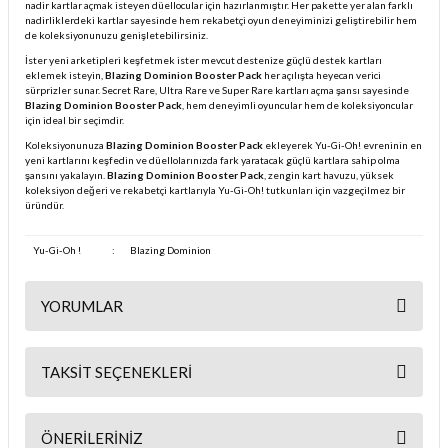
nadir kartlar açmak isteyen düellocular için hazırlanmıştır. Her pakette yer alan farklı
nadirliklerdeki kartlar sayesinde hem rekabetçi oyun deneyiminizi geliştirebilir hem
de koleksiyonunuzu genişletebilirsiniz.
İster yeni arketipleri keşfetmek ister mevcut destenize güçlü destek kartları
eklemek isteyin,
Blazing Dominion Booster Pack
her açılışta heyecan verici
sürprizler sunar. Secret Rare, Ultra Rare ve Super Rare kartları açma şansı sayesinde
Blazing Dominion Booster Pack
, hem deneyimli oyuncular hem de koleksiyoncular
için ideal bir seçimdir.
Koleksiyonunuza
Blazing Dominion Booster Pack
ekleyerek Yu-Gi-Oh! evreninin en
yeni kartlarını keşfedin ve düellolarınızda fark yaratacak güçlü kartlara sahip olma
şansını yakalayın.
Blazing Dominion Booster Pack
, zengin kart havuzu, yüksek
koleksiyon değeri ve rekabetçi kartlarıyla Yu-Gi-Oh! tutkunları için vazgeçilmez bir
üründür.
Yu-Gi-Oh !
:
Blazing Dominion
YORUMLAR
TAKSIT SEÇENEKLERI
Bu ürüne ilk yorumu siz yapın!
ÖNERILERINIZ
Yorum Yaz