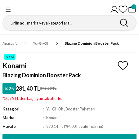
Geri Dön
Geri Dön
Geri Dön
Geri Dön
Geri Dön
Geri Dön
Geri Dön
Geri Dön
Gathering
r
igürleri
leri
leri
ri
leri
leri
fı
Anasayfa
Yu-Gi-Oh
Blazing Dominion Booster Pack
ı
r Kutuları
ı
ı
ı
t Koruyucu
Yeni
Konami
ı
ri
r Paketleri
leri
ri
ri
Matı
Blazing Dominion Booster Pack
ri
ander Desteleri
Kutular
281,40 TL
%25
375,20 TL
*30,76 TL den başlayan taksitlerle!
teleri
Kategori
Yu-Gi-Oh
,
Booster Paketleri
tuları
Marka
Konami
Havale
270,14 TL (%4,00 havale indirimi)
Kutular
ketleri