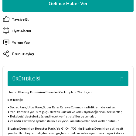
Gelince Haber Ver
ları
Tavsiye Et
er Kutuları
Fiyat Alarmı
er Paketleri
Yorum Yap
uları
Ürünü Paylaş
etleri
ÜRÜN BILGISI
ları
Her bir
Blazing Dominion Booster Pack
toplam 9 kart içerir.
arı
Set İçeriği:
• Secret Rare, Ultra Rare, Super Rare, Rare ve Common nadirliklerinde kartlar,
• Yeni kartların yanı sıra güçlü destek kartları ve koleksiyon değeri yüksek kartlar,
• Rekabetçi desteleri güçlendirecek yeni stratejiler ve temalar,
• ve nadir kart varyasyonları ile koleksiyonculara hitap eden özel kartlar bulunur.
eleri
Blazing Dominion Booster Pack
, Yu-Gi-Oh! TCG'nin
Blazing Dominion
setine ait
yeni kartları keşfetmek, destenizi güçlendirmek ve koleksiyonunuza değer katacak