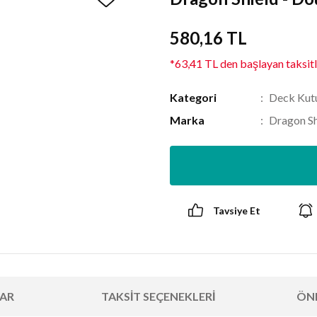
580,16 TL
*63,41 TL den başlayan taksitl
Kategori
Deck Kutu
Marka
Dragon Sh
Tavsiye Et
AR
TAKSIT SEÇENEKLERI
ÖNE