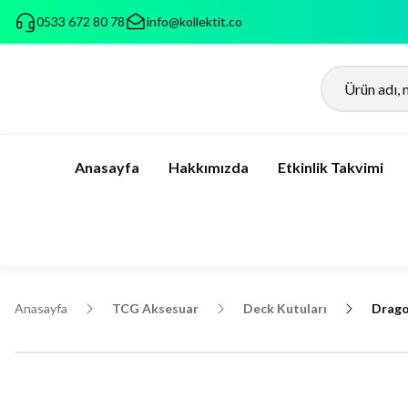
0533 672 80 78
info@kollektit.co
Anasayfa
Hakkımızda
Etkinlik Takvimi
Anasayfa
TCG Aksesuar
Deck Kutuları
Drago