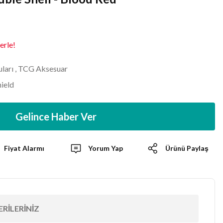
erle!
ları
,
TCG Aksesuar
ield
Gelince Haber Ver
Fiyat Alarmı
Yorum Yap
Ürünü Paylaş
RILERINIZ