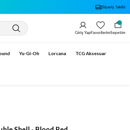
Sipariş Takibi
Giriş Yap
Favorilerim
Sepetim
bound
Yu-Gi-Oh
Lorcana
TCG Aksesuar
uble Shell - Blood Red