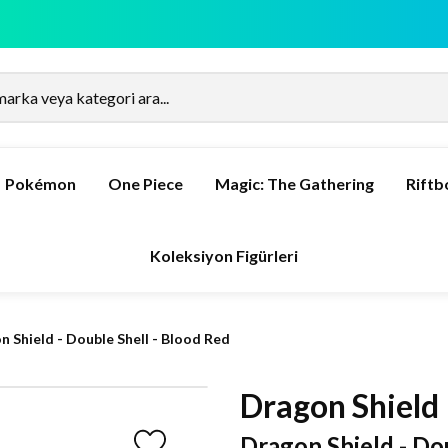
Pokémon
One Piece
Magic: The Gathering
Rift
Koleksiyon Figürleri
n Shield - Double Shell - Blood Red
Dragon Shield
Dragon Shield - Do