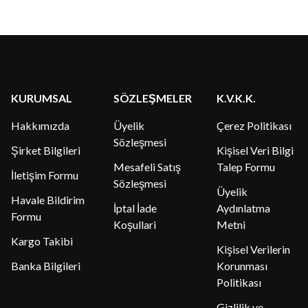
KURUMSAL
SÖZLEŞMELER
K.V.K.K.
Hakkımızda
Üyelik
Çerez Politikası
Sözleşmesi
Şirket Bilgileri
Kişisel Veri Bilgi
Mesafeli Satış
Talep Formu
İletişim Formu
Sözleşmesi
Üyelik
Havale Bildirim
İptal İade
Aydınlatma
Formu
Koşullari
Metni
Kargo Takibi
Kişisel Verilerin
Banka Bilgileri
Korunması
Politikası
Gizlilik ve