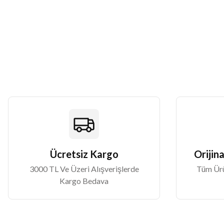
Ürün resmi kalitesiz, bozuk veya görüntülenemiyor.
Ürün açıklamasında eksik bilgiler bulunuyor.
Ürün bilgilerinde hatalar bulunuyor.
Ürün fiyatı diğer sitelerden daha pahalı.
Bu ürüne benzer farklı alternatifler olmalı.
Ücretsiz Kargo
Orijina
3000 TL Ve Üzeri Alışverişlerde
Tüm Ürün
Kargo Bedava