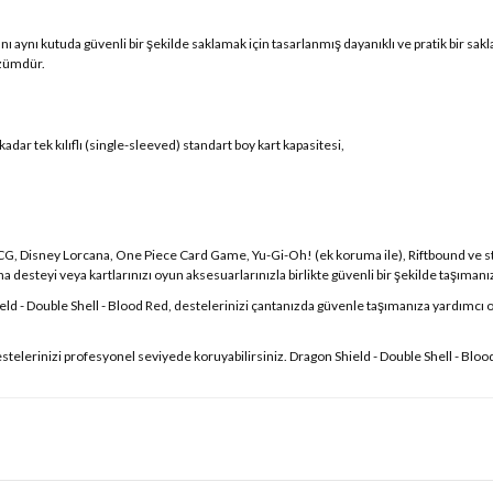
ını aynı kutuda güvenli bir şekilde saklamak için tasarlanmış dayanıklı ve pratik bir sa
özümdür.
dar tek kılıflı (single-sleeved) standart boy kart kapasitesi,
CG, Disney Lorcana, One Piece Card Game, Yu-Gi-Oh! (ek koruma ile), Riftbound ve s
a desteyi veya kartlarınızı oyun aksesuarlarınızla birlikte güvenli bir şekilde taşımanız
ield - Double Shell - Blood Red, destelerinizi çantanızda güvenle taşımanıza yardımcı
elerinizi profesyonel seviyede koruyabilirsiniz. Dragon Shield - Double Shell - Blood 
 yetersiz gördüğünüz noktaları öneri formunu kullanarak tarafımıza iletebilirsin
Bu ürüne ilk yorumu siz yapın!