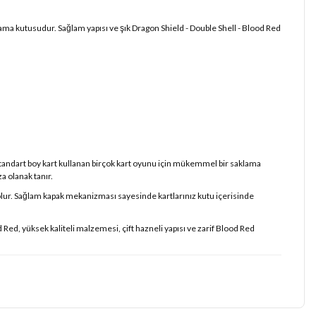
klama kutusudur. Sağlam yapısı ve şık Dragon Shield - Double Shell - Blood Red
tandart boy kart kullanan birçok kart oyunu için mükemmel bir saklama
a olanak tanır.
 olur. Sağlam kapak mekanizması sayesinde kartlarınız kutu içerisinde
Red, yüksek kaliteli malzemesi, çift hazneli yapısı ve zarif Blood Red
iz.