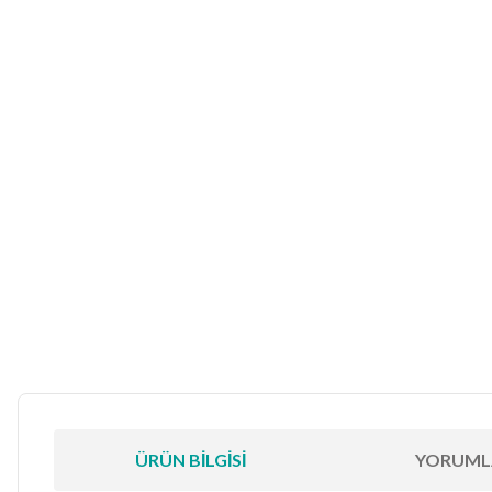
ÜRÜN BILGISI
YORUML