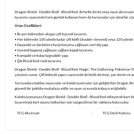
Dragon Shield - Double Shell - Blood Red, iki farklı deste veya oyun aksesuar
tasarımı sayesinde hem günlük kullanım hem de turnuvalar için ideal bir ç
Ürün Özellikleri:
• İki ayrı bölmeden oluşan çift hazneli tasarım,
• Her bölmede 100 adede kadar çift kılıflı (double-sleeved) veya 120 adede ka
• Dayanıklı ve darbelere karşı koruma sağlayan sert dış yapı,
• Güvenli kapanış sağlayan sağlam kapak tasarımı,
• Kompakt ve kolay taşınabilir yapı,
• Şık Blood Red renk tasarımı.
Dragon Shield - Double Shell - Blood Red, Magic: The Gathering, Pokémon T
çözümü sunar. Çift bölmeli yapısı sayesinde iki farklı desteyi, yan deste ve an
Turnuvalara katılan oyuncular ve koleksiyoncular için geliştirilen Dragon Sh
güvenli bir şekilde muhafaza edilir ve oyun sırasında kolayca erişilebilir.
Koleksiyonunuza Dragon Shield - Double Shell - Blood Red ekleyerek kart dest
tasarımıyla kart oyunu tutkunları için vazgeçilmez bir saklama kutusudur.
TCG Aksesuar
:
TCG Deck Kutusu
Bu ürünün fiyat bilgisi, resim, ürün açıklamalarında ve diğer konularda
Görüş ve önerileriniz için teşekkür ederiz.