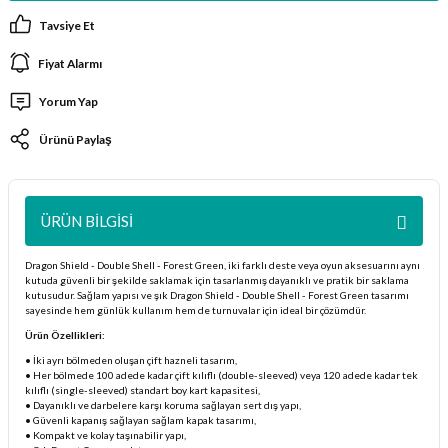
ları
Tavsiye Et
Fiyat Alarmı
er Kutuları
Yorum Yap
er Paketleri
Ürünü Paylaş
uları
etleri
ÜRÜN BILGISI
Dragon Shield - Double Shell - Forest Green, iki farklı deste veya oyun aksesuarını aynı
ları
kutuda güvenli bir şekilde saklamak için tasarlanmış dayanıklı ve pratik bir saklama
kutusudur. Sağlam yapısı ve şık Dragon Shield - Double Shell - Forest Green tasarımı
sayesinde hem günlük kullanım hem de turnuvalar için ideal bir çözümdür.
arı
Ürün Özellikleri:
• İki ayrı bölmeden oluşan çift hazneli tasarım,
• Her bölmede 100 adede kadar çift kılıflı (double-sleeved) veya 120 adede kadar tek
kılıflı (single-sleeved) standart boy kart kapasitesi,
• Dayanıklı ve darbelere karşı koruma sağlayan sert dış yapı,
eleri
• Güvenli kapanış sağlayan sağlam kapak tasarımı,
• Kompakt ve kolay taşınabilir yapı,