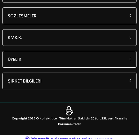
SÖZLEŞMELER
K.V.K.K.
ÜYELİK
ŞİRKET BİLGİLERİ
Copyright 2025 © kollektit.co , Tüm Hakları Saklıdır. 256bit SSL sertifikası ile
korunmaktadır.
ideasoft
ile