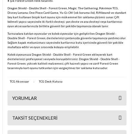
• Şık Forest Green renk tasarımı.
Dragon Shield - Double Shell - Forest Green, Magic: The Gathering, Pokémon TCG,
Disney Lorcana, One Piece Card Game, Yu-Gi-Oh! (ek koruma ile), Riftbound ve standart
boy kart kullanan birçok kart oyunu için mükemmel bir saklama çözümü sunar. Çift
bölmeli yapısı sayesinde iki farklı desteyi, yan deste ve ana desteyi veya kartlarınızı
oyun aksesuarlarınızla birlikte güvenli bir şekilde taşımanıza olanak tanır.
Turnuvalara katılan oyuncular ve koleksiyoncular için geliştirilen Dragon Shield -
Double Shell - Forest Green, destelerinizi çantanızda güvenle taşımanıza yardımcı olur.
Sağlam kapak mekanizması sayesinde kartlarınız kutu içerisinde güvenli bir şekilde
muhafaza edilir ve oyun sırasında kolayca erişilebilir.
Koleksiyonunuza Dragon Shield - Double Shell - Forest Green ekleyerek kart
destelerinizi profesyonel seviyede koruyabilirsiniz. Dragon Shield - Double Shell -
Forest Green, yüksek kaliteli malzemesi, çift hazneli yapısı ve zarif Forest Green
tasarımıyla kart oyunu tutkunları için vazgeçilmez bir saklama kutusudur.
TCG Aksesuar
:
TCG Deck Kutusu
YORUMLAR
TAKSIT SEÇENEKLERI
Bu ürüne ilk yorumu siz yapın!