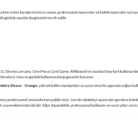
ken üstün karıştırma hissi sunan, profesyonel oyuncular ve koleksiyoncular için tasa
e günlük oyunlarda güvenle tercih edilir.
G, Disney Lorcana, One Piece Card Game, Riftbound ve standart boy kart kullanan b
 çizilmelere, toza ve günlük kullanıma karşı güvenle korunur.
 Matte Sleeve - Orange
, yüksek kalite standartları ve uzun ömürlü yapısıyla yoğun k
ınızı profesyonel seviyede koruyabilirsiniz. Gerek rekabetçi oyuncular gerekse kolek
ılıfı seçeneklerinden biridir. Eğer dayanıklılık, profesyonel kullanım ve uzun yıllar sü
 yetersiz gördüğünüz noktaları öneri formunu kullanarak tarafımıza iletebilirsin