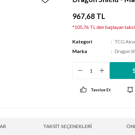
967,68 TL
*105,76 TL den başlayan taksit
Kategori
TCG Akse
Marka
Dragon Sh
Tavsiye Et
AR
TAKSIT SEÇENEKLERI
ÖNE