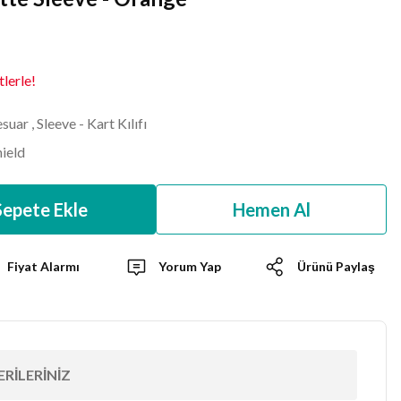
lerle!
suar
,
Sleeve - Kart Kılıfı
ield
Sepete Ekle
Hemen Al
Fiyat Alarmı
Yorum Yap
Ürünü Paylaş
RILERINIZ