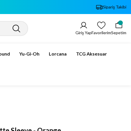
Sipariş Takibi
Giriş Yap
Favorilerim
Sepetim
bound
Yu-Gi-Oh
Lorcana
TCG Aksesuar
tte Sleeve - Orange