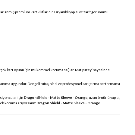
rlanmış premium kart kılıflarıdır. Dayanıklı yapısı ve zarif görünümü
irçok kart oyunu için mükemmel koruma sağlar. Mat yüzeyi sayesinde
ullanıma uygundur. Dengeli tutuş hissi ve profesyonel karıştırma performansı
siyoncular için
Dragon Shield - Matte Sleeve - Orange
, uzun ömürlü yapısı,
recek koruma arıyorsanız
Dragon Shield - Matte Sleeve - Orange
iz.