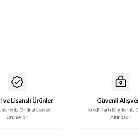
Bu ürüne ilk yorumu siz yapın!
Yorum Yaz
Gönder
l ve Lisanslı Ürünler
Güvenli Alışve
lerimiz Orijinal Lisanslı
Kredi Kartı Bilgileriniz
Ürünlerdir
Altındadır