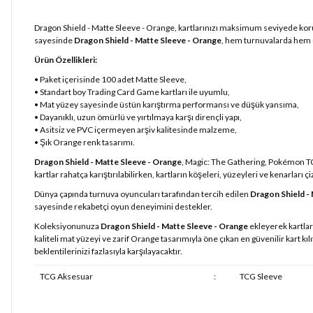
Dragon Shield - Matte Sleeve - Orange, kartlarınızı maksimum seviyede korur
sayesinde
Dragon Shield - Matte Sleeve - Orange
, hem turnuvalarda hem d
Ürün Özellikleri:
• Paket içerisinde 100 adet Matte Sleeve,
• Standart boy Trading Card Game kartları ile uyumlu,
• Mat yüzey sayesinde üstün karıştırma performansı ve düşük yansıma,
• Dayanıklı, uzun ömürlü ve yırtılmaya karşı dirençli yapı,
• Asitsiz ve PVC içermeyen arşiv kalitesinde malzeme,
• Şık Orange renk tasarımı.
Dragon Shield - Matte Sleeve - Orange
, Magic: The Gathering, Pokémon TC
kartlar rahatça karıştırılabilirken, kartların köşeleri, yüzeyleri ve kenarları
Dünya çapında turnuva oyuncuları tarafından tercih edilen
Dragon Shield -
sayesinde rekabetçi oyun deneyimini destekler.
Koleksiyonunuza
Dragon Shield - Matte Sleeve - Orange
ekleyerek kartlar
kaliteli mat yüzeyi ve zarif Orange tasarımıyla öne çıkan en güvenilir kart k
beklentilerinizi fazlasıyla karşılayacaktır.
TCG Aksesuar
:
TCG Sleeve
Bu ürünün fiyat bilgisi, resim, ürün açıklamalarında ve diğer konularda