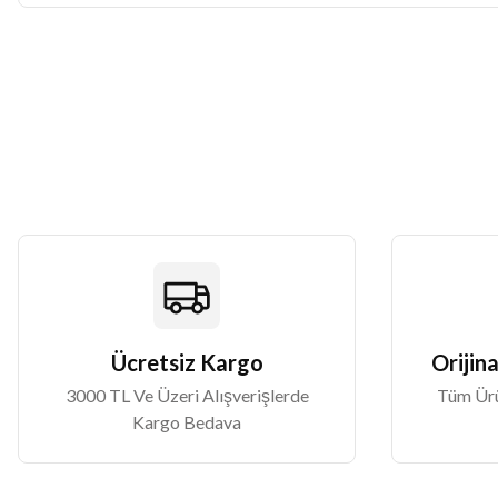
Görüş ve önerileriniz için teşekkür ederiz.
Ürün resmi kalitesiz, bozuk veya görüntülenemiyor.
Ürün açıklamasında eksik bilgiler bulunuyor.
Ürün bilgilerinde hatalar bulunuyor.
Ürün fiyatı diğer sitelerden daha pahalı.
Bu ürüne benzer farklı alternatifler olmalı.
Ücretsiz Kargo
Orijina
3000 TL Ve Üzeri Alışverişlerde
Tüm Ürün
Kargo Bedava