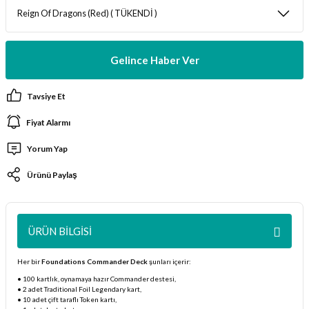
ları
er Kutuları
Gelince Haber Ver
er Paketleri
Tavsiye Et
uları
Fiyat Alarmı
Yorum Yap
etleri
Ürünü Paylaş
ları
arı
ÜRÜN BILGISI
Her bir
Foundations Commander Deck
şunları içerir:
• 100 kartlık, oynamaya hazır Commander destesi,
eleri
• 2 adet Traditional Foil Legendary kart,
• 10 adet çift taraflı Token kartı,