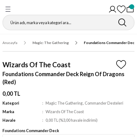
Geri Dön
Geri Dön
Geri Dön
Geri Dön
Geri Dön
Geri Dön
Geri Dön
Geri Dön
Gathering
r
igürleri
leri
leri
ri
leri
leri
fı
Anasayfa
Magic: The Gathering
Foundations Commander Deck 
ı
r Kutuları
ı
ı
ı
t Koruyucu
Wizards Of The Coast
ı
ri
r Paketleri
leri
ri
ri
Matı
Foundations Commander Deck Reign Of Dragons
(Red)
ri
ander Desteleri
Kutular
0,00 TL
teleri
Kategori
Magic: The Gathering
,
Commander Desteleri
Marka
Wizards Of The Coast
tuları
Havale
0,00 TL (%3,00 havale indirimi)
Kutular
ketleri
Foundations Commander Deck