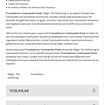
• 1 adet deste kutusu,
• 1 adet Life Counter,
• ve strateji rehberi ile referans kartı bulunur.
Foundations Commander Deck
, Magic: The Gathering'in en popüler formatı olan
Commander için özel olarak hazırlanmış, kutudan çıktığı anda oynamaya hazır bir
destedir. Dengeli kart yapısı ve güçlü sinerjileri sayesinde hem Commander formatına
yeni başlayan oyuncular hem de deneyimli oyuncular için keyifli bir oyun deneyimi
sunar.
100 kartlık hazır deste yapısı sayesinde
Foundations Commander Deck
ile hiçbir ek
hazırlık yapmadan Commander oyunlarına başlayabilirsiniz. İçerisindeki Traditional Foil
Legendary kartlar, Token kartları ve özel Commander kartları sayesinde destenizi
geliştirirken aynı zamanda koleksiyonunuza da değer katabilirsiniz.
Koleksiyonunuza
Foundations Commander Deck
ekleyerek Magic: The Gathering'in
Commander formatını en iyi şekilde deneyimleyin.
Foundations Commander Deck
,
oynamaya hazır yapısı, zengin kutu içeriği ve yüksek koleksiyon değeriyle hem
arkadaşlarınızla oyun oynamak hem de koleksiyonunuzu büyütmek için mükemmel bir
seçimdir.
Magic : The
:
Foundations
Gathering
YORUMLAR