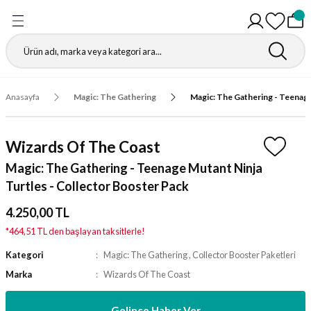
Geri Dön
Geri Dön
Geri Dön
Geri Dön
Geri Dön
Geri Dön
Geri Dön
Geri Dön
Gathering
r
igürleri
leri
leri
ri
leri
leri
fı
Anasayfa
Magic: The Gathering
Magic: The Gathering - Teenage
ı
r Kutuları
ı
ı
ı
t Koruyucu
Wizards Of The Coast
ı
ri
r Paketleri
leri
ri
ri
Matı
Magic: The Gathering - Teenage Mutant Ninja
Turtles - Collector Booster Pack
ri
ander Desteleri
Kutular
4.250,00 TL
teleri
*464,51 TL den başlayan taksitlerle!
Kategori
Magic: The Gathering
,
Collector Booster Paketleri
tuları
Marka
Wizards Of The Coast
Kutular
ketleri
Gelince Haber Ver