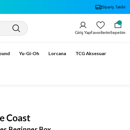
Sipariş Takibi
Giriş Yap
Favorilerim
Sepetim
bound
Yu-Gi-Oh
Lorcana
TCG Aksesuar
e Coast
es Beginner Box