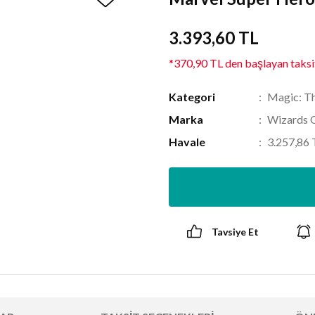
3.393,60 TL
*370,90 TL den başlayan taksit
Kategori
Magic: Th
Marka
Wizards 
Havale
3.257,86 
Tavsiye Et