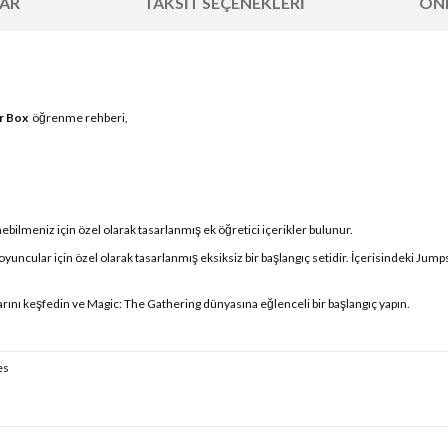
AR
TAKSIT SEÇENEKLERI
ÖNE
r Box
öğrenme rehberi,
bilmeniz için özel olarak tasarlanmış ek öğretici içerikler bulunur.
oyuncular için özel olarak tasarlanmış eksiksiz bir başlangıç setidir. İçerisindeki Jump
rını keşfedin ve Magic: The Gathering dünyasına eğlenceli bir başlangıç yapın.
es
 yetersiz gördüğünüz noktaları öneri formunu kullanarak tarafımıza iletebilirsin
Bu ürüne ilk yorumu siz yapın!