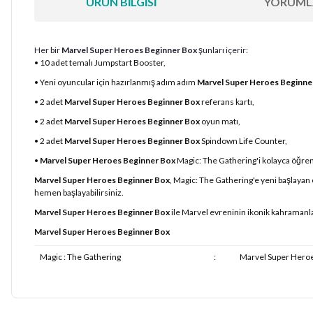
ÜRÜN BILGISI
YORUML
Her bir
Marvel Super Heroes Beginner Box
şunları içerir:
• 10 adet temalı Jumpstart Booster,
• Yeni oyuncular için hazırlanmış adım adım
Marvel Super Heroes Beginne
• 2 adet
Marvel Super Heroes Beginner Box
referans kartı,
• 2 adet
Marvel Super Heroes Beginner Box
oyun matı,
• 2 adet
Marvel Super Heroes Beginner Box
Spindown Life Counter,
•
Marvel Super Heroes Beginner Box
Magic: The Gathering'i kolayca öğrene
Marvel Super Heroes Beginner Box
, Magic: The Gathering'e yeni başlayan 
hemen başlayabilirsiniz.
Marvel Super Heroes Beginner Box
ile Marvel evreninin ikonik kahramanla
Marvel Super Heroes Beginner Box
Magic : The Gathering
:
Marvel Super Hero
Bu ürünün fiyat bilgisi, resim, ürün açıklamalarında ve diğer konularda
Görüş ve önerileriniz için teşekkür ederiz.