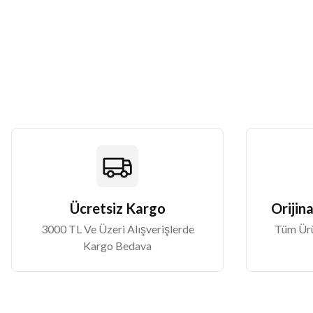
Ürün resmi kalitesiz, bozuk veya görüntülenemiyor.
Ürün açıklamasında eksik bilgiler bulunuyor.
Ürün bilgilerinde hatalar bulunuyor.
Ürün fiyatı diğer sitelerden daha pahalı.
Bu ürüne benzer farklı alternatifler olmalı.
Ücretsiz Kargo
Orijina
3000 TL Ve Üzeri Alışverişlerde
Tüm Ürün
Kargo Bedava