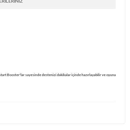
RILERINIZ
start Booster'lar sayesinde destenizi dakikalar içinde hazırlayabilir ve oyuna
iz.