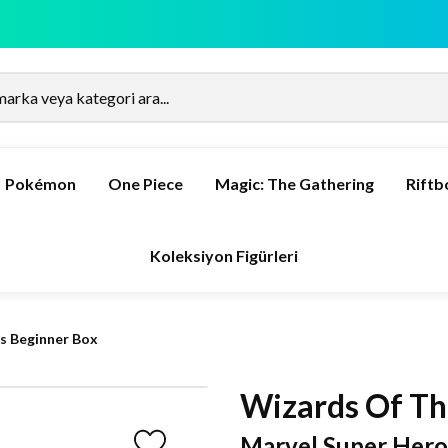
Pokémon
One Piece
Magic: The Gathering
Rift
Koleksiyon Figürleri
s Beginner Box
Wizards Of Th
Marvel Super Hero