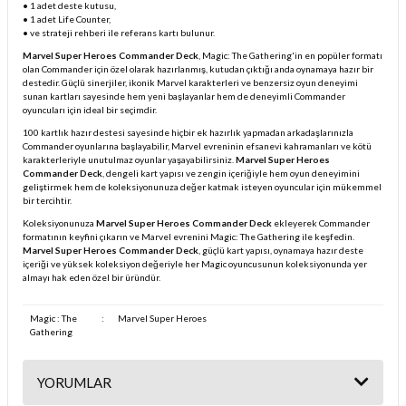
• 1 adet deste kutusu,
• 1 adet Life Counter,
• ve strateji rehberi ile referans kartı bulunur.
Marvel Super Heroes Commander Deck
, Magic: The Gathering'in en popüler formatı
olan Commander için özel olarak hazırlanmış, kutudan çıktığı anda oynamaya hazır bir
destedir. Güçlü sinerjiler, ikonik Marvel karakterleri ve benzersiz oyun deneyimi
sunan kartları sayesinde hem yeni başlayanlar hem de deneyimli Commander
oyuncuları için ideal bir seçimdir.
100 kartlık hazır destesi sayesinde hiçbir ek hazırlık yapmadan arkadaşlarınızla
Commander oyunlarına başlayabilir, Marvel evreninin efsanevi kahramanları ve kötü
karakterleriyle unutulmaz oyunlar yaşayabilirsiniz.
Marvel Super Heroes
Commander Deck
, dengeli kart yapısı ve zengin içeriğiyle hem oyun deneyimini
geliştirmek hem de koleksiyonunuza değer katmak isteyen oyuncular için mükemmel
bir tercihtir.
Koleksiyonunuza
Marvel Super Heroes Commander Deck
ekleyerek Commander
formatının keyfini çıkarın ve Marvel evrenini Magic: The Gathering ile keşfedin.
Marvel Super Heroes Commander Deck
, güçlü kart yapısı, oynamaya hazır deste
içeriği ve yüksek koleksiyon değeriyle her Magic oyuncusunun koleksiyonunda yer
almayı hak eden özel bir üründür.
Magic : The
:
Marvel Super Heroes
Gathering
YORUMLAR