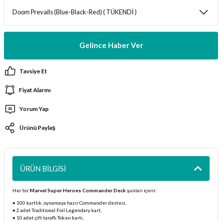
ları
er Kutuları
Gelince Haber Ver
er Paketleri
Tavsiye Et
uları
Fiyat Alarmı
etleri
Yorum Yap
Ürünü Paylaş
ları
arı
ÜRÜN BILGISI
Her bir
Marvel Super Heroes Commander Deck
şunları içerir:
• 100 kartlık, oynamaya hazır Commander destesi,
eleri
• 2 adet Traditional Foil Legendary kart,
• 10 adet çift taraflı Token kartı,