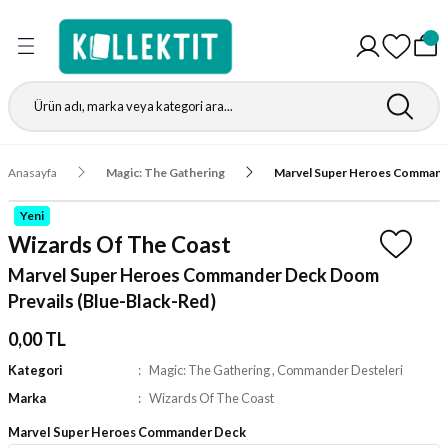
Geri Dön
Geri Dön
Geri Dön
Geri Dön
Geri Dön
Geri Dön
Geri Dön
Geri Dön
Gathering
r
igürleri
leri
leri
ri
leri
leri
fı
Anasayfa
Magic: The Gathering
Marvel Super Heroes Commande
ı
r Kutuları
ı
ı
ı
t Koruyucu
Yeni
ı
ri
r Paketleri
leri
ri
ri
Matı
Wizards Of The Coast
Marvel Super Heroes Commander Deck Doom
ri
ander Desteleri
Kutular
Prevails (Blue-Black-Red)
teleri
0,00 TL
Kategori
Magic: The Gathering
,
Commander Desteleri
tuları
Marka
Wizards Of The Coast
Kutular
ketleri
Marvel Super Heroes Commander Deck