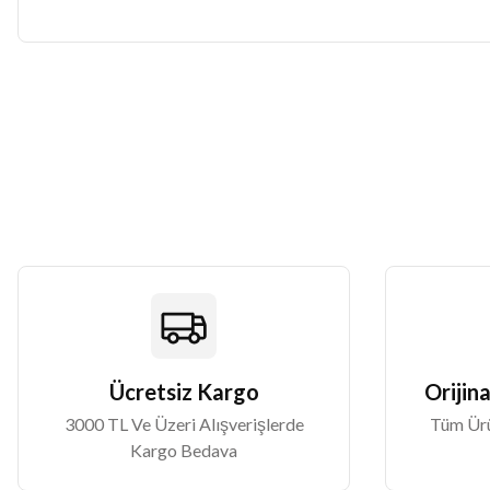
Bu ürünün fiyat bilgisi, resim, ürün açıklamalarında ve diğer konularda
Görüş ve önerileriniz için teşekkür ederiz.
Ürün resmi kalitesiz, bozuk veya görüntülenemiyor.
Ürün açıklamasında eksik bilgiler bulunuyor.
Ürün bilgilerinde hatalar bulunuyor.
Ürün fiyatı diğer sitelerden daha pahalı.
Bu ürüne benzer farklı alternatifler olmalı.
Ücretsiz Kargo
Orijina
3000 TL Ve Üzeri Alışverişlerde
Tüm Ürün
Kargo Bedava