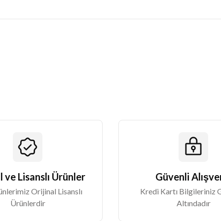
 yetersiz gördüğünüz noktaları öneri formunu kullanarak tarafımıza iletebilirsin
Bu ürüne ilk yorumu siz yapın!
Yorum Yaz
Gönder
l ve Lisanslı Ürünler
Güvenli Alışve
lerimiz Orijinal Lisanslı
Kredi Kartı Bilgileriniz
Ürünlerdir
Altındadır