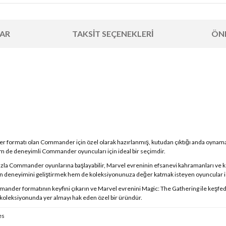
AR
TAKSIT SEÇENEKLERI
ÖNE
er formatı olan Commander için özel olarak hazırlanmış, kutudan çıktığı anda oynamaya
m de deneyimli Commander oyuncuları için ideal bir seçimdir.
nızla Commander oyunlarına başlayabilir, Marvel evreninin efsanevi kahramanları ve k
oyun deneyimini geliştirmek hem de koleksiyonunuza değer katmak isteyen oyuncular i
nder formatının keyfini çıkarın ve Marvel evrenini Magic: The Gathering ile keşfed
koleksiyonunda yer almayı hak eden özel bir üründür.
es