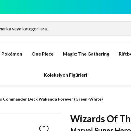
Pokémon
One Piece
Magic: The Gathering
Rift
Koleksiyon Figürleri
es Commander Deck Wakanda Forever (Green-White)
Wizards Of Th
Marvel Super Her