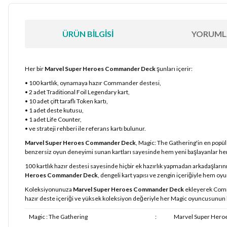
ÜRÜN BILGISI
YORUML
Her bir
Marvel Super Heroes Commander Deck
şunları içerir:
• 100 kartlık, oynamaya hazır Commander destesi,
• 2 adet Traditional Foil Legendary kart,
• 10 adet çift taraflı Token kartı,
• 1 adet deste kutusu,
• 1 adet Life Counter,
• ve strateji rehberi ile referans kartı bulunur.
Marvel Super Heroes Commander Deck
, Magic: The Gathering'in en popül
benzersiz oyun deneyimi sunan kartları sayesinde hem yeni başlayanlar he
100 kartlık hazır destesi sayesinde hiçbir ek hazırlık yapmadan arkadaşları
Heroes Commander Deck
, dengeli kart yapısı ve zengin içeriğiyle hem 
Koleksiyonunuza
Marvel Super Heroes Commander Deck
ekleyerek Comma
hazır deste içeriği ve yüksek koleksiyon değeriyle her Magic oyuncusunun 
Magic : The Gathering
:
Marvel Super Hero