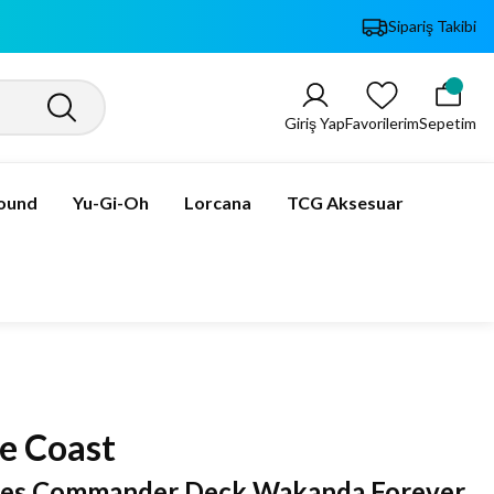
Sipariş Takibi
Giriş Yap
Favorilerim
Sepetim
bound
Yu-Gi-Oh
Lorcana
TCG Aksesuar
e Coast
oes Commander Deck Wakanda Forever