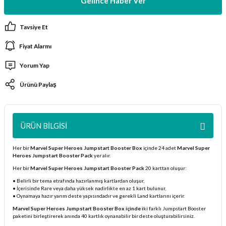
Gelince Haber Ver
ları
Tavsiye Et
er Kutuları
Fiyat Alarmı
er Paketleri
Yorum Yap
Ürünü Paylaş
uları
etleri
ÜRÜN BILGISI
ları
Her bir
Marvel Super Heroes Jumpstart Booster Box
içinde 24 adet
Marvel Super
Heroes Jumpstart Booster Pack
yer alır.
arı
Her bir
Marvel Super Heroes Jumpstart Booster Pack
20 karttan oluşur:
• Belirli bir tema etrafında hazırlanmış kartlardan oluşur,
• İçerisinde Rare veya daha yüksek nadirlikte en az 1 kart bulunur,
• Oynamaya hazır yarım deste yapısındadır ve gerekli Land kartlarını içerir.
Marvel Super Heroes Jumpstart Booster Box içinde i
ki farklı Jumpstart Booster
eleri
paketini birleştirerek anında 40 kartlık oynanabilir bir deste oluşturabilirsiniz.