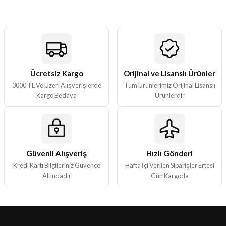
Görüş ve önerileriniz için teşekkür ederiz.
Ürün resmi kalitesiz, bozuk veya görüntülenemiyor.
Ürün açıklamasında eksik bilgiler bulunuyor.
Ürün bilgilerinde hatalar bulunuyor.
Ürün fiyatı diğer sitelerden daha pahalı.
Ücretsiz Kargo
Orijinal ve Lisanslı Ürünler
3000 TL Ve Üzeri Alışverişlerde
Tüm Ürünlerimiz Orijinal Lisanslı
Bu ürüne benzer farklı alternatifler olmalı.
Kargo Bedava
Ürünlerdir
Güvenli Alışveriş
Hızlı Gönderi
Gönder
Kredi Kartı Bilgileriniz Güvence
Hafta İçi Verilen Siparişler Ertesi
Altındadır
Gün Kargoda