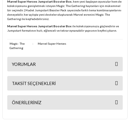
Marvel Super Heroes Jumpstart Booster Box
, hem yeni başlayan oyuncular hem de
koleksiyonunu genişletmek isteyen Magic: The Gathering hayranları için mükemmel
bir seçimdir. 24 adet Jumpstart Booster Pack sayesinde farklı tema kombinasyonlarını
deneyebilir, her açılışta yeni desteler oluşturarak Marvel evrenini Magic: The
Gathering ile keşfedebilirsiniz.
Marvel Super Heroes Jumpstart Booster Box
ile koleksiyonunuzu güçlendirin ve
Jumpstart formatının hızlı, eğlenceli ve tekrar oynanabilir yapısının keyfini çıkarın.
Magic : The
:
Marvel Super Heroes
Gathering
YORUMLAR
TAKSIT SEÇENEKLERI
Bu ürüne ilk yorumu siz yapın!
ÖNERILERINIZ
Yorum Yaz
Bu ürünün fiyat bilgisi, resim, ürün açıklamalarında ve diğer
konularda yetersiz gördüğünüz noktaları öneri formunu kullanarak
tarafımıza iletebilirsiniz.