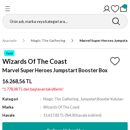
Geri Dön
Geri Dön
Geri Dön
Geri Dön
Geri Dön
Geri Dön
Geri Dön
Geri Dön
Gathering
r
igürleri
leri
leri
ri
leri
leri
fı
Anasayfa
Magic: The Gathering
Marvel Super Heroes Jumpstar
ı
r Kutuları
ı
ı
ı
t Koruyucu
Yeni
Wizards Of The Coast
ı
ri
r Paketleri
leri
ri
ri
Matı
Marvel Super Heroes Jumpstart Booster Box
ri
ander Desteleri
Kutular
16.268,56 TL
*1.778,08 TL den başlayan taksitlerle!
teleri
Kategori
Magic: The Gathering
,
Jumpstart Booster Kutuları
Marka
Wizards Of The Coast
tuları
Havale
15.617,82 TL (%4,00 havale indirimi)
Kutular
ketleri