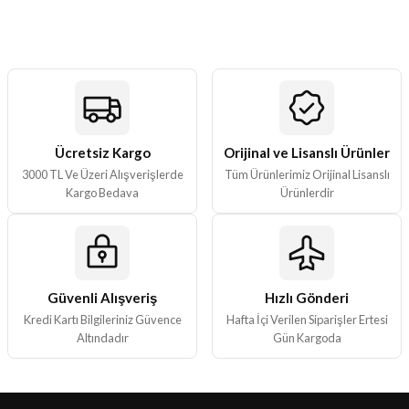
tarafımıza iletebilirsiniz.
Görüş ve önerileriniz için teşekkür ederiz.
Ürün resmi kalitesiz, bozuk veya görüntülenemiyor.
Ürün açıklamasında eksik bilgiler bulunuyor.
Ürün bilgilerinde hatalar bulunuyor.
Ürün fiyatı diğer sitelerden daha pahalı.
Ücretsiz Kargo
Orijinal ve Lisanslı Ürünler
3000 TL Ve Üzeri Alışverişlerde
Tüm Ürünlerimiz Orijinal Lisanslı
Bu ürüne benzer farklı alternatifler olmalı.
Kargo Bedava
Ürünlerdir
Güvenli Alışveriş
Hızlı Gönderi
Gönder
Kredi Kartı Bilgileriniz Güvence
Hafta İçi Verilen Siparişler Ertesi
Altındadır
Gün Kargoda