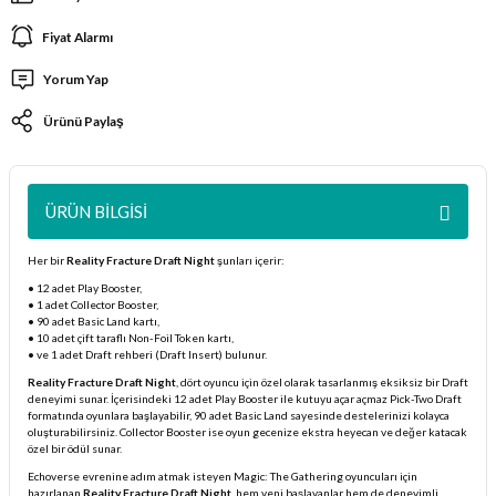
ları
Fiyat Alarmı
Yorum Yap
er Kutuları
Ürünü Paylaş
er Paketleri
uları
ÜRÜN BILGISI
etleri
Her bir
Reality Fracture Draft Night
şunları içerir:
• 12 adet Play Booster,
ları
• 1 adet Collector Booster,
• 90 adet Basic Land kartı,
• 10 adet çift taraflı Non-Foil Token kartı,
arı
• ve 1 adet Draft rehberi (Draft Insert) bulunur.
Reality Fracture Draft Night
, dört oyuncu için özel olarak tasarlanmış eksiksiz bir Draft
deneyimi sunar. İçerisindeki 12 adet Play Booster ile kutuyu açar açmaz Pick-Two Draft
formatında oyunlara başlayabilir, 90 adet Basic Land sayesinde destelerinizi kolayca
oluşturabilirsiniz. Collector Booster ise oyun gecenize ekstra heyecan ve değer katacak
özel bir ödül sunar.
eleri
Echoverse evrenine adım atmak isteyen Magic: The Gathering oyuncuları için
hazırlanan
Reality Fracture Draft Night
, hem yeni başlayanlar hem de deneyimli