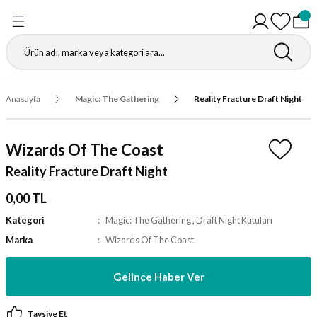
Geri Dön
Geri Dön
Geri Dön
Geri Dön
Geri Dön
Geri Dön
Geri Dön
Geri Dön
Gathering
r
igürleri
leri
leri
ri
leri
leri
fı
Anasayfa
Magic: The Gathering
Reality Fracture Draft Night
ı
r Kutuları
ı
ı
ı
t Koruyucu
Wizards Of The Coast
ı
ri
r Paketleri
leri
ri
ri
Matı
Reality Fracture Draft Night
ri
ander Desteleri
Kutular
0,00 TL
Kategori
Magic: The Gathering
,
Draft Night Kutuları
teleri
Marka
Wizards Of The Coast
tuları
Gelince Haber Ver
Kutular
ketleri
Tavsiye Et