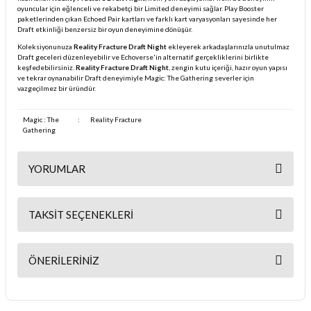
oyuncular için eğlenceli ve rekabetçi bir Limited deneyimi sağlar. Play Booster
paketlerinden çıkan Echoed Pair kartları ve farklı kart varyasyonları sayesinde her
Draft etkinliği benzersiz bir oyun deneyimine dönüşür.
Koleksiyonunuza
Reality Fracture Draft Night
ekleyerek arkadaşlarınızla unutulmaz
Draft geceleri düzenleyebilir ve Echoverse'in alternatif gerçekliklerini birlikte
keşfedebilirsiniz.
Reality Fracture Draft Night
, zengin kutu içeriği, hazır oyun yapısı
ve tekrar oynanabilir Draft deneyimiyle Magic: The Gathering severler için
vazgeçilmez bir üründür.
Magic : The
:
Reality Fracture
Gathering
YORUMLAR
TAKSIT SEÇENEKLERI
Bu ürüne ilk yorumu siz yapın!
ÖNERILERINIZ
Yorum Yaz
Bu ürünün fiyat bilgisi, resim, ürün açıklamalarında ve diğer
konularda yetersiz gördüğünüz noktaları öneri formunu kullanarak