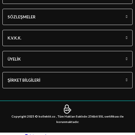
SÖZLEŞMELER
K.V.K.K.
ÜYELİK
ŞİRKET BİLGİLERİ
Copyright 2025 © kollektit.co , Tüm Hakları Saklıdır. 256bit SSL sertifikası ile
korunmaktadır.