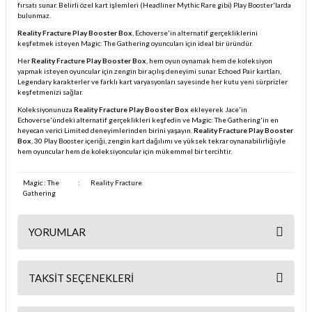
fırsatı sunar. Belirli özel kart işlemleri (Headliner Mythic Rare gibi) Play Booster'larda
bulunmaz.
Reality Fracture Play Booster Box
, Echoverse'in alternatif gerçekliklerini
keşfetmek isteyen Magic: The Gathering oyuncuları için ideal bir üründür.
Her
Reality Fracture Play Booster Box
, hem oyun oynamak hem de koleksiyon
yapmak isteyen oyuncular için zengin bir açılış deneyimi sunar. Echoed Pair kartları,
Legendary karakterler ve farklı kart varyasyonları sayesinde her kutu yeni sürprizler
keşfetmenizi sağlar.
Koleksiyonunuza
Reality Fracture Play Booster Box
ekleyerek Jace'in
Echoverse'ündeki alternatif gerçeklikleri keşfedin ve Magic: The Gathering'in en
heyecan verici Limited deneyimlerinden birini yaşayın.
Reality Fracture Play Booster
Box
, 30 Play Booster içeriği, zengin kart dağılımı ve yüksek tekrar oynanabilirliğiyle
hem oyuncular hem de koleksiyoncular için mükemmel bir tercihtir.
Magic : The
:
Reality Fracture
Gathering
YORUMLAR
TAKSIT SEÇENEKLERI
Bu ürüne ilk yorumu siz yapın!