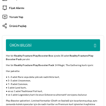
ları
Fiyat Alarmı
Yorum Yap
er Kutuları
Ürünü Paylaş
er Paketleri
uları
ÜRÜN BILGISI
etleri
Her bir
Reality Fracture Play Booster Box
içinde 30 adet
Reality Fracture Play
Booster Pack
yer alır.
ları
Her bir
Reality Fracture Play Booster Pack
14 Magic: The Gathering kartı içerir.
Her pakette:
arı
• 1–3 adet Rare veya daha yüksek nadirlikte kart,
• 3–5 adet Uncommon,
• 7–9 adet Common,
• 1 adet Land kartı,
• en az 1 adet Traditional Foil kart,
• ve 1 adet Legendary kart ile onun Echoverse alternatif versiyonu bulunur.
eleri
Play Booster paketleri; Limited formatlar (Draft ve Sealed) için tasarlanmış olup, aynı
zamanda koleksiyoncular için de nadir kartlar ve Premium kart işlemleri keşfetme