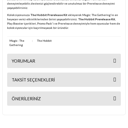
deneyimleyebilir, destenizi güçlendirebilir ve unutulmaz bir Prerelease deneyimi
yaşayabilirsiniz.
Koleksiyonunuza
The Hobbit Prerelease Kit
ekleyerek Magic: The Gathering'in en
heyecan verici etkinliklerinden birini yaşayabilirsiniz.
The Hobbit Prerelease Kit
,
Play Booster içerikleri, Promo Pack'i ve Prerelease deneyimiyle hem oyuncular hem de
koleksiyoncular için kaçırılmayacak bir üründür.
Magic : The
:
The Hobbit
Gathering
YORUMLAR
TAKSIT SEÇENEKLERI
Bu ürüne ilk yorumu siz yapın!
ÖNERILERINIZ
Yorum Yaz
Bu ürünün fiyat bilgisi, resim, ürün açıklamalarında ve diğer
konularda yetersiz gördüğünüz noktaları öneri formunu kullanarak
tarafımıza iletebilirsiniz.