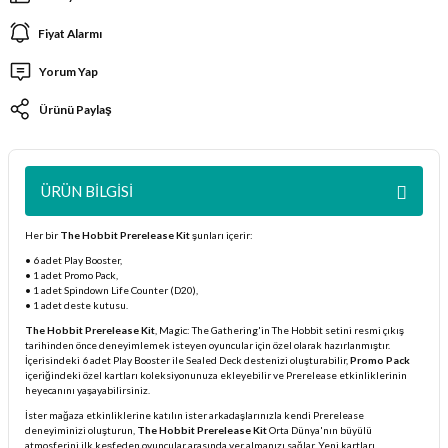
ları
Fiyat Alarmı
Yorum Yap
er Kutuları
Ürünü Paylaş
er Paketleri
uları
ÜRÜN BILGISI
etleri
Her bir
The Hobbit Prerelease Kit
şunları içerir:
• 6 adet Play Booster,
ları
• 1 adet Promo Pack,
• 1 adet Spindown Life Counter (D20),
• 1 adet deste kutusu.
arı
The Hobbit Prerelease Kit
, Magic: The Gathering'in The Hobbit setini resmi çıkış
tarihinden önce deneyimlemek isteyen oyuncular için özel olarak hazırlanmıştır.
İçerisindeki 6 adet Play Booster ile Sealed Deck destenizi oluşturabilir,
Promo Pack
içeriğindeki özel kartları koleksiyonunuza ekleyebilir ve Prerelease etkinliklerinin
heyecanını yaşayabilirsiniz.
eleri
İster mağaza etkinliklerine katılın ister arkadaşlarınızla kendi Prerelease
deneyiminizi oluşturun,
The Hobbit Prerelease Kit
Orta Dünya'nın büyülü
atmosferini ilk keşfeden oyuncular arasında yer almanızı sağlar. Yeni kartları