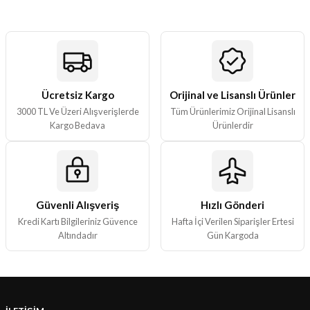
Görüş ve önerileriniz için teşekkür ederiz.
Ürün resmi kalitesiz, bozuk veya görüntülenemiyor.
Ürün açıklamasında eksik bilgiler bulunuyor.
Ürün bilgilerinde hatalar bulunuyor.
Ürün fiyatı diğer sitelerden daha pahalı.
Ücretsiz Kargo
Orijinal ve Lisanslı Ürünler
3000 TL Ve Üzeri Alışverişlerde
Tüm Ürünlerimiz Orijinal Lisanslı
Bu ürüne benzer farklı alternatifler olmalı.
Kargo Bedava
Ürünlerdir
Güvenli Alışveriş
Hızlı Gönderi
Gönder
Kredi Kartı Bilgileriniz Güvence
Hafta İçi Verilen Siparişler Ertesi
Altındadır
Gün Kargoda